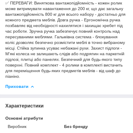
✅ ПЕРЕВАГИ: Виняткова вантажопідйомність - кожен ролик
може витримувати навантаження до 200 кг, що дає загальну
вантажопідйомність 800 кг для всього набору - достатньо для
кожного предмета меблів. Довга ручка - Ергономічна ручка
позбавляє від необхідності нахилятися і захищає хребет під
час роботи. Зручна ручка забезпечує повний контроль над
пересуваними меблями. Гальмівна система - блокування
коліс дозволяє безпечно розмістити меблі в точно вибраному
місці. Стійка зупинка усуває небажані рухи. Захист підлоги -
М'які колеса не залишають слідів або подряпин на паркетній
підлозі, плитці або панелях. Безпечний для будь-якого типу
поверхні. Повний комплект - 4 ролики в комплекті вистачить
для переміщення будь-яких предметів меблів - від шаф до
піаніно.
Приховати
Характеристики
Основні атрибути
Виробник
Без бренду