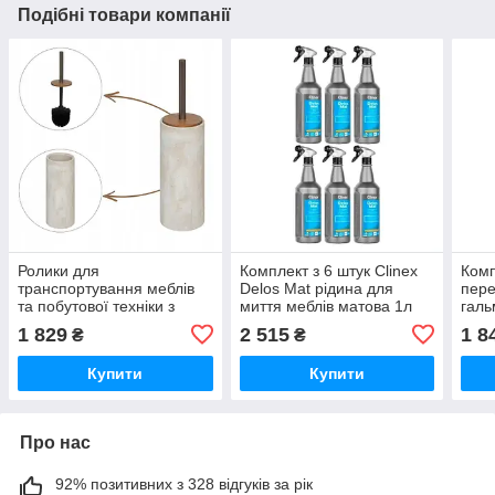
Подібні товари компанії
Ролики для
Комплект з 6 штук Clinex
Комп
транспортування меблів
Delos Mat рідина для
пере
та побутової техніки з
миття меблів матова 1л
галь
гальмами 300кг гумова
X6
ручк
1 829
2 515
1 8
₴
₴
ручка 63см
Купити
Купити
Про нас
92% позитивних з 328 відгуків за рік