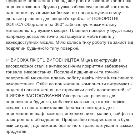
Природне положення тіла під час роботи захищає хребет від
перевантаження. Зручна ручка забезпечує повний контроль
над переміщуваними меблями, не навантажуючи спину -
ідеальне рішення для здоров'я хребта. ✅ ПОВОРОТНІ
КОЛЕСА Обертання на 360° забезпечує максимальну
маневреність у вузьких місцях. Плавний поворот у будь-якому
напрямку дозволяє точно розташувати меблі навіть у
важкодоступних місцях. М'які колеса тиху роботу та захист від
подряпин будь-якого типу поверхні.
✅ ВИСОКА ЯКІСТЬ ВИРОБНИЦТВА Міцна конструкція з
високоякісної сталі з антикорозійним покриттям забезпечує
тривале використання. Посилені підшипники та точний
поворотний механізм плавну роботу навіть після інтенсивного
використання. Стійкі до пошкоджень компоненти витримують
щоденні навантаження, не втрачаючи своїх властивостей. ✅
ШИРОКЕ ЗАСТОСУВАННЯ Універсальне рішення для
перевезення будинків, меблевих магазинів, готелів, офісів,
складів та виставкових залів. Ідеально підходить для
переміщення шаф, комодів, холодильників, машин, сейфів та
електронного обладнання. Професійне використання в будь-
якій ситуації, що вимагає безпечного транспортування важких
предметів.