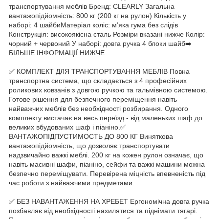
транспортування меблів Бренд: CLEARLY Загальна
вантажопідйомність: 800 кг (200 кг на рулон) Кількість у
наборі: 4 шайбиМатеріал коліс: м’яка гума без слідів
Конструкція: високоякісна сталь Розміри вказані нижче Колір:
чорний + червоний У наборі: довга ручка 4 блоки шайб➡️
БІЛЬШЕ ІНФОРМАЦІЇ НИЖЧЕ
✅ КОМПЛЕКТ ДЛЯ ТРАНСПОРТУВАННЯ МЕБЛІВ Повна
транспортна система, що складається з 4 професійних
роликових ковзанів з довгою ручкою та гальмівною системою.
Готове рішення для безпечного переміщення навіть
найважчих меблів без необхідності розбирання. Одного
комплекту вистачає на весь переїзд - від маленьких шаф до
великих вбудованих шаф і піаніно.✅
ВАНТАЖОПІДПУСТИМОСТЬ ДО 800 КГ Виняткова
вантажопідйомність, що дозволяє транспортувати
надзвичайно важкі меблі. 200 кг на кожен рулон означає, що
навіть масивні шафи, піаніно, сейфи та важкі машини можна
безпечно переміщувати. Перевірена міцність впевненість під
час роботи з найважчими предметами.
✅ БЕЗ НАВАНТАЖЕННЯ НА ХРЕБЕТ Ергономічна довга ручка
позбавляє від необхідності нахилятися та піднімати тягарі.