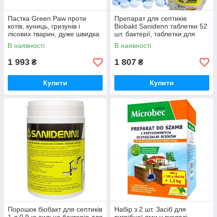
Пастка Green Paw проти
Препарат для септиків
котів, куниць, гризунів і
Biobakt Sanidenn таблетки 52
лісових тварин, дуже швидка
шт. бактерії, таблетки для
82х20х27 см
очисних станцій
В наявності
В наявності
1 993
1 807
₴
₴
Купити
Купити
Порошок біобакт для септиків
Набір з 2 шт. Засіб для