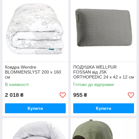
Ковдра Wendre
ПОДУШКА WELLPUR
BLOMMENSLYST 200 x 160
FOSSAN від JSK
см
ORTHOPEDIC 24 х 42 х 12 см
сіра
В наявності
Готово до відправки
2 018
955
₴
₴
Купити
Купити