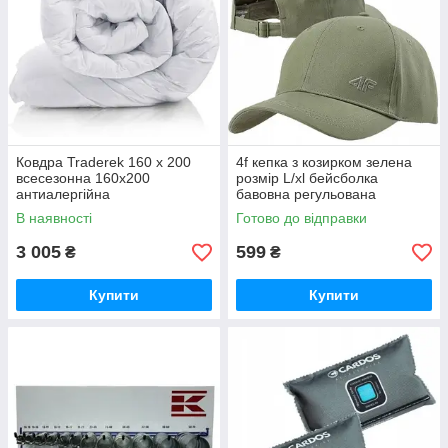
Ковдра Traderek 160 х 200
4f кепка з козирком зелена
всесезонна 160х200
розмір L/xl бейсболка
антиалергійна
бавовна регульована
обмежена Ss24
В наявності
Готово до відправки
3 005
599
₴
₴
Купити
Купити