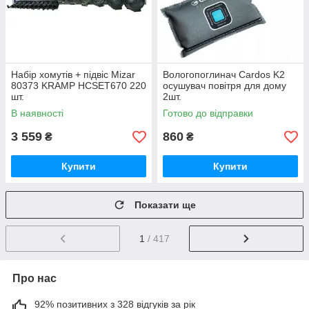
Набір хомутів + підвіс Mizar
Вологопоглинач Cardos K2
80373 KRAMP HCSET670 220
осушувач повітря для дому
шт.
2шт.
В наявності
Готово до відправки
3 559
860
₴
₴
Купити
Купити
Показати ще
1
/ 417
Про нас
92% позитивних з 328 відгуків за рік