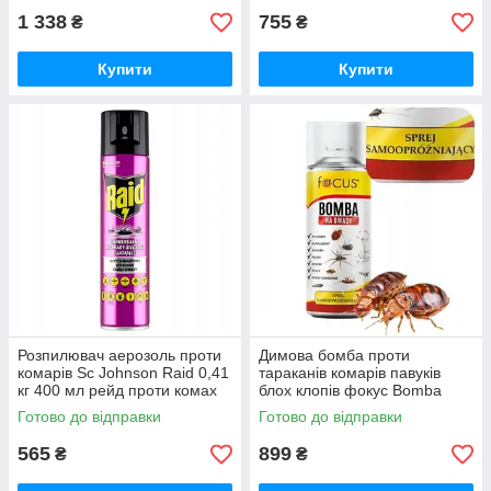
1 338
755
₴
₴
Купити
Купити
Розпилювач аерозоль проти
Димова бомба проти
комарів Sc Johnson Raid 0,41
тараканів комарів павуків
кг 400 мл рейд проти комах
блох клопів фокус Bomba
Gocus 0,5 кг 400 мл
Готово до відправки
Готово до відправки
565
899
₴
₴