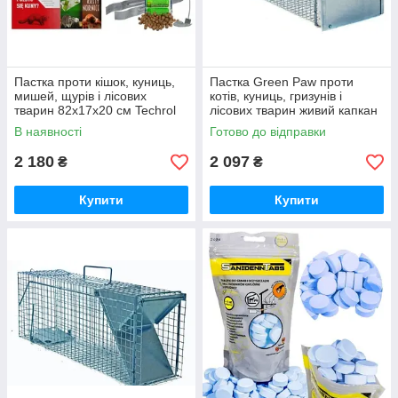
Пастка проти кішок, куниць,
Пастка Green Paw проти
мишей, щурів і лісових
котів, куниць, гризунів і
тварин 82х17х20 см Techrol
лісових тварин живий капкан
S.82.17.20.2
82x26x26 см
В наявності
Готово до відправки
2 180
2 097
₴
₴
Купити
Купити