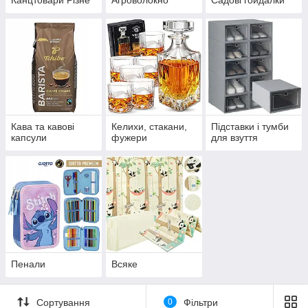
Канцтовари Різне
Агроволокно
Садові гойдалки
Кава та кавові
Келихи, стакани,
Підставки і тумби
капсули
фужери
для взуття
Пенали
Всяке
Сортування
0
Фільтри