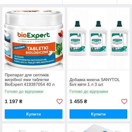
Препарат для септиків
вигрібної ями таблетки
Добавка миюча SANYTOL
BioExpert 419387054 40 л
Білі квіти 1 л 3 шт.
0,24 кг 12 табл.
Готово до відправки
Готово до відправки
1 197
1 455
₴
₴
Купити
Купити