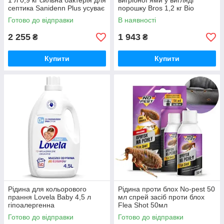
1 л 0,9 кг сильна бактерія для
вигрібної ями у вигляді
септика Sanidenn Plus усуває
порошку Bros 1,2 кг Bio
запах на рік
Microbec Ultra в 10 разів
Готово до відправки
В наявності
потужніший бактерії 1,2 кг
Bros
2 255
1 943
₴
₴
Купити
Купити
Рідина для кольорового
Рідина проти блох No-pest 50
прання Lovela Baby 4,5 л
мл спрей засіб проти блох
гіпоалергенна
Flea Shot 50мл
Готово до відправки
Готово до відправки