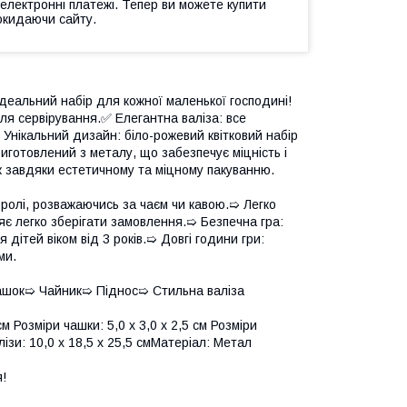
 електронні платежі. Тепер ви можете купити
окидаючи сайту.
 Ідеальний набір для кожної маленької господині!
ля сервірування.✅ Елегантна валіза: все
✅ Унікальний дизайн: біло-рожевий квітковий набір
виготовлений з металу, що забезпечує міцність і
к завдяки естетичному та міцному пакуванню.
 ролі, розважаючись за чаєм чи кавою.➯ Легко
ляє легко зберігати замовлення.➯ Безпечна гра:
 дітей віком від 3 років.➯ Довгі години гри:
ми.
чашок➯ Чайник➯ Піднос➯ Стильна валіза
м Розміри чашки: 5,0 х 3,0 х 2,5 см Розміри
алізи: 10,0 х 18,5 х 25,5 смМатеріал: Метал
!