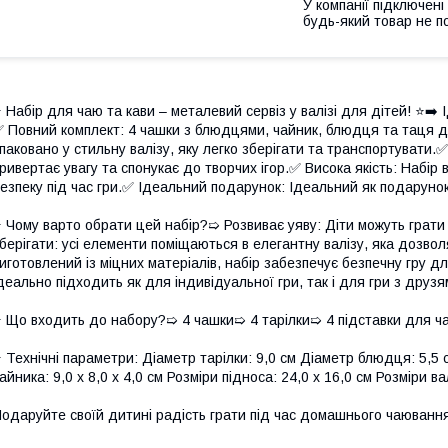
У компанії підключені
будь-який товар не п
 Набір для чаю та кави – металевий сервіз у валізі для дітей! ⭐➡️
 Повний комплект: 4 чашки з блюдцями, чайник, блюдця та таця д
паковано у стильну валізу, яку легко зберігати та транспортувати.
ривертає увагу та спонукає до творчих ігор.✅ Висока якість: Набір 
езпеку під час гри.✅ Ідеальний подарунок: Ідеальний як подаруно
 Чому варто обрати цей набір?➯ Розвиває уяву: Діти можуть грати
берігати: усі елементи поміщаються в елегантну валізу, яка дозво
иготовлений із міцних матеріалів, набір забезпечує безпечну гру для
деально підходить як для індивідуальної гри, так і для гри з друзя
 Що входить до набору?➯ 4 чашки➯ 4 тарілки➯ 4 підставки для 
 Технічні параметри: Діаметр тарілки: 9,0 см Діаметр блюдця: 5,5 с
айника: 9,0 х 8,0 х 4,0 см Розміри підноса: 24,0 х 16,0 см Розміри в
одаруйте своїй дитині радість грати під час домашнього чаювання