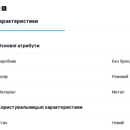
арактеристики
Основні атрибути
иробник
Без брен
олір
Рожевий
атеріал
Метал
Користувальницькі характеристики
Стан
Новий