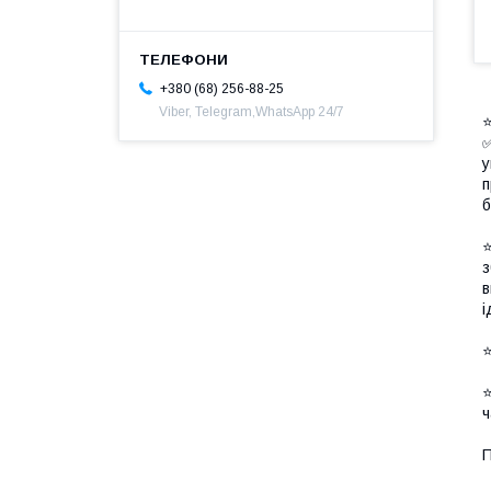
+380 (68) 256-88-25
Viber, Telegram,WhatsApp 24/7
⭐
✅
у
п
б
⭐
з
в
і
⭐
⭐
ч
П