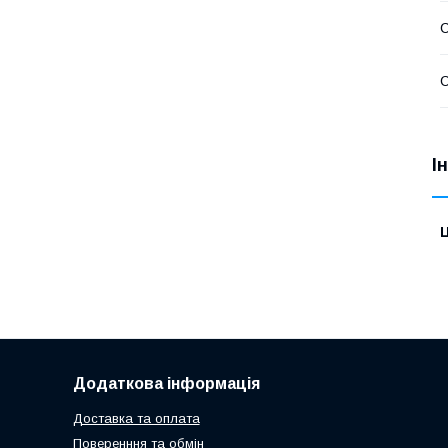
С
С
І
Ц
Додаткова інформація
Доставка та оплата
Поверенння та обмін