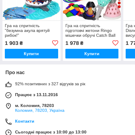
Гра на спритність
Гра на спритність
Гра 
"безумна акула врятуй
підготовчі жетони Ringo
Disn
рибок!"
мішечки обручі Catch Ball
вису
T73
1 903
1 978
1 7
₴
₴
Купити
Купити
Про нас
92% позитивних з 327 відгуків за рік
Працює з 13.11.2016
м. Коломия, 78203
Коломия, 78203, Україна
Контакти
Сьогодні працює з 10:00 до 13:00