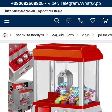
+380682568825 -
Viber, Telegram,WhatsApp
Інтернет-магазин Topcenter.in.ua
Товари та послуги
Сад, Дім, Авто
Всяке
Гра на сп