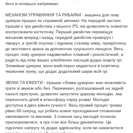
його в чотирьох напрямках.
МЕХАНІЗМ УПРАВЛІННЯ ТА РИБАЛКИ - машина для лову
цукерок працює як справжній автомат. На передній частині
іграшки є три джойстика з міцного PS, які дозволяють повністю
контролювати когтеточку. Перший джойстик переміщує
механізм вперед і назад, середній джойстик праворуч і
ліворуч, а третій опускає і піднімає сталеву ніжку, прикріплену
до мостового крана за допомогою суцільного ланцюга. Весь
процес лову цукерок надзвичайно плавний і реалістичний, а
радість від лову ваших улюблених ласощів додає азарту грі.
Зловивши цукерки, вони майстерно кидаються в освітлену
червоним лунку, що додає додатковий шарм всій грі.
ЗВУКИ ТА ЕФЕКТИ - іграшка «Ловка цукерок» має можливість
грати зі звуком або без. Перемикач, розташований на задній
панелі пристрою, дозволяє запустити циркову мелодію, яка
переносить дітей в атмосферу парку розваг. Мелодія
доступна в двох рівнях гучності. Весь ігровий процес триває
рівно 60 секунд, що робить кожне проходження сповненим
хвилювання та викликів. З плином часу мелодія починає
прискорюватися, а гра стає все більш динамічною. Це
підсилює напругу та додає адреналіну, коли ви намагаєтеся