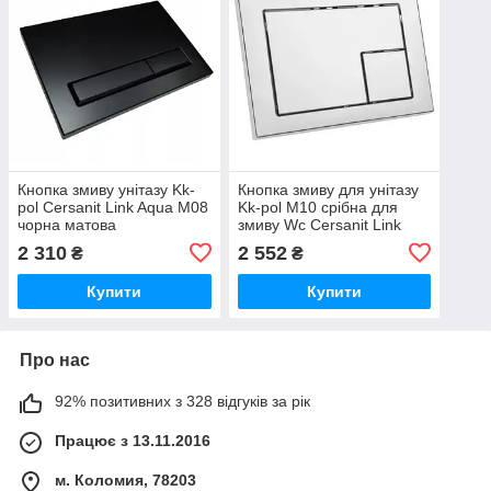
Кнопка змиву унітазу Kk-
Кнопка змиву для унітазу
pol Cersanit Link Aqua M08
Kk-pol M10 срібна для
чорна матова
змиву Wc Cersanit Link
Aqua Chrome блискуча
2 310
2 552
₴
₴
Купити
Купити
Про нас
92% позитивних з 328 відгуків за рік
Працює з 13.11.2016
м. Коломия, 78203