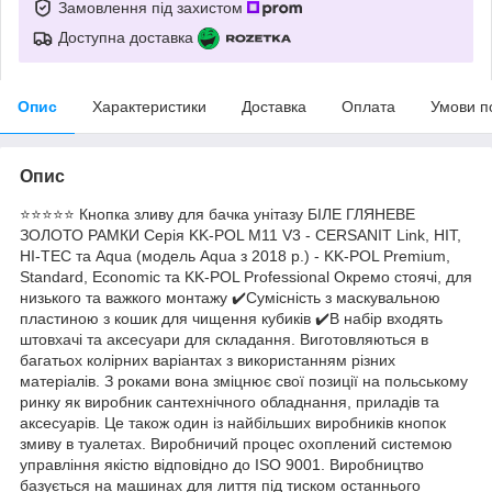
Замовлення під захистом
Доступна доставка
Опис
Характеристики
Доставка
Оплата
Умови п
Опис
⭐⭐⭐⭐⭐ Кнопка зливу для бачка унітазу БІЛЕ ГЛЯНЕВЕ
ЗОЛОТО РАМКИ Серія KK-POL M11 V3 - CERSANIT Link, HIT,
HI-TEC та Aqua (модель Aqua з 2018 р.) - KK-POL Premium,
Standard, Economic та KK-POL Professional Окремо стоячі, для
низького та важкого монтажу ✔️Сумісність з маскувальною
пластиною з кошик для чищення кубиків ✔️В набір входять
штовхачі та аксесуари для складання. Виготовляються в
багатьох колірних варіантах з використанням різних
матеріалів. З роками вона зміцнює свої позиції на польському
ринку як виробник сантехнічного обладнання, приладів та
аксесуарів. Це також один із найбільших виробників кнопок
змиву в туалетах. Виробничий процес охоплений системою
управління якістю відповідно до ISO 9001. Виробництво
базується на машинах для лиття під тиском останнього