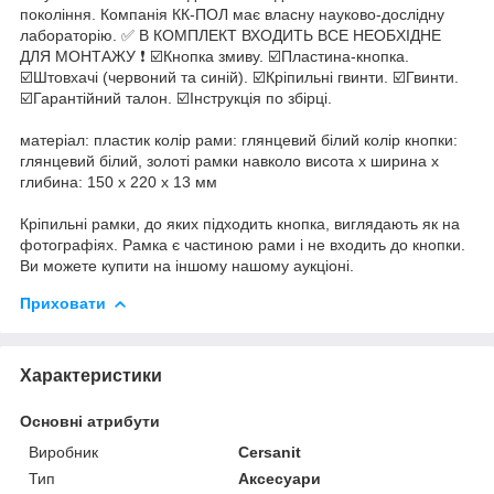
покоління. Компанія КК-ПОЛ має власну науково-дослідну
лабораторію. ✅ В КОМПЛЕКТ ВХОДИТЬ ВСЕ НЕОБХІДНЕ
ДЛЯ МОНТАЖУ ❗ ☑️Кнопка змиву. ☑️Пластина-кнопка.
☑️Штовхачі (червоний та синій). ☑️Кріпильні гвинти. ☑️Гвинти.
☑️Гарантійний талон. ☑️Інструкція по збірці.
матеріал: пластик колір рами: глянцевий білий колір кнопки:
глянцевий білий, золоті рамки навколо висота х ширина х
глибина: 150 х 220 х 13 мм
Кріпильні рамки, до яких підходить кнопка, виглядають як на
фотографіях. Рамка є частиною рами і не входить до кнопки.
Ви можете купити на іншому нашому аукціоні.
Приховати
Характеристики
Основні атрибути
Виробник
Cersanit
Тип
Аксесуари