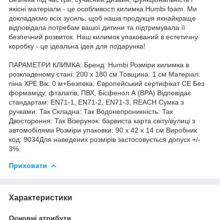
якісні матеріали - це особливості килимка Humbi foam. Ми
докладаємо всіх зусиль, щоб наша продукція якнайкраще
відповідала потребам вашої дитини та підтримувала її
безпечний розвиток. Наш килимок упакований в естетичну
коробку - це ідеальна ідея для подарунка!
ПАРАМЕТРИ КЛИМКА: Бренд: Humbi Розміри килимка в
розкладеному стані: 200 x 180 см Товщина: 1 см Матеріал:
піна XPE Вік: 0 м+Безпека: Європейський сертифікат CE Без
формаміду, фталатів, ПВХ, Бісфенол А (BPA) Відповідає
стандартам: EN71-1, EN71-2, EN71-3, REACH Сумка з
ручками: Так Складна: Так Водонепроникність: Так
Двостороння: Так Візерунок: барвиста карта світу/вулиці з
автомобілями Розміри упаковки: 90 x 42 x 14 см Виробник
код: 9034Для наведених розмірів застосовується допуск +/-
3%.
Приховати
Характеристики
Основні атрибути