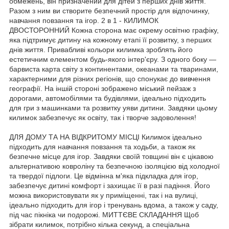
обмежень, він призначений для дітей з перших днів життя.
Разом з ним ви створите безпечний простір для відпочинку,
навчання повзання та ігор. 2 в 1 - КИЛИМОК
ДВОСТОРОННИЙ Кожна сторона має окрему освітню графіку,
яка підтримує дитину на кожному етапі її розвитку, з перших
днів життя. Привабливі кольори килимка зроблять його
естетичним елементом будь-якого інтер'єру. З одного боку —
барвиста карта світу з континентами, океанами та тваринами,
характерними для різних регіонів, що спонукає до вивчення
географії. На іншій стороні зображено міський пейзаж з
дорогами, автомобілями та будівлями, ідеально підходить
для гри з машинками та розвитку уяви дитини. Завдяки цьому
килимок забезпечує як освіту, так і творче задоволення!
ДЛЯ ДОМУ ТА НА ВІДКРИТОМУ МІСЦІ Килимок ідеально
підходить для навчання повзання та ходьби, а також як
безпечне місце для ігор. Завдяки своїй товщині він є цікавою
альтернативою ковроліну та безпечною ізоляцією від холодної
та твердої підлоги. Це відмінна м'яка підкладка для ігор,
забезпечує дитині комфорт і захищає її в разі падіння. Його
можна використовувати як у приміщенні, так і на вулиці,
ідеально підходить для ігор і тренувань вдома, а також у саду,
під час пікніка чи подорожі. МИТТЄВЕ СКЛАДАННЯ Щоб
зібрати килимок, потрібно кілька секунд, а спеціальна