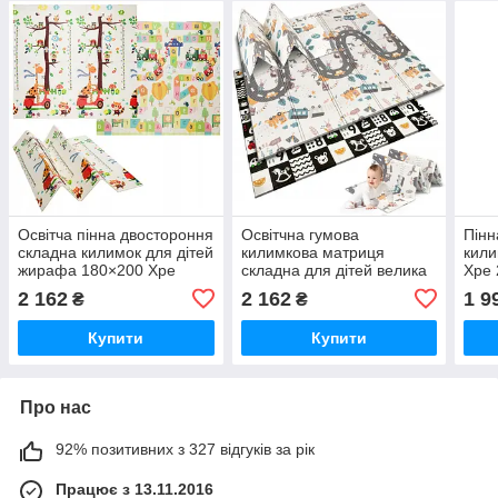
Освітча пінна двостороння
Освітчна гумова
Пінн
складна килимок для дітей
килимкова матриця
кили
жирафа 180×200 Xpe
складна для дітей велика
Xpe 
180x200 пінка Xpe Nukido
двос
2 162
2 162
1 9
₴
₴
діте
Купити
Купити
Про нас
92% позитивних з 327 відгуків за рік
Працює з 13.11.2016