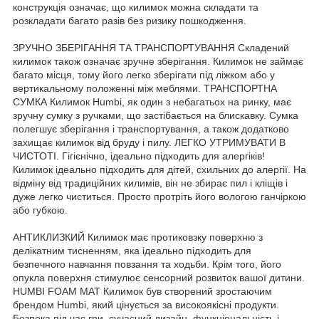
конструкція означає, що килимок можна складати та
розкладати багато разів без ризику пошкодження.
ЗРУЧНО ЗБЕРІГАННЯ ТА ТРАНСПОРТУВАННЯ Складений
килимок також означає зручне зберігання. Килимок не займає
багато місця, тому його легко зберігати під ліжком або у
вертикальному положенні між меблями. ТРАНСПОРТНА
СУМКА Килимок Humbi, як один з небагатьох на ринку, має
зручну сумку з ручками, що застібається на блискавку. Сумка
полегшує зберігання і транспортування, а також додатково
захищає килимок від бруду і пилу. ЛЕГКО УТРИМУВАТИ В
ЧИСТОТІ. Гігієнічно, ідеально підходить для алергіків!
Килимок ідеально підходить для дітей, схильних до алергії. На
відміну від традиційних килимів, він не збирає пил і кліщів і
дуже легко чиститься. Просто протріть його вологою ганчіркою
або губкою.
АНТИКЛИЗКИЙ Килимок має протиковзку поверхню з
делікатним тисненням, яка ідеально підходить для
безпечного навчання повзання та ходьби. Крім того, його
опукла поверхня стимулює сенсорний розвиток вашої дитини.
HUMBI FOAM MAT Килимок був створений зростаючим
брендом Humbi, який цінується за високоякісні продукти.
Безпека під час гри, сучасний дизайн, функціональність і