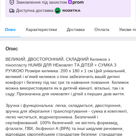
Замовлення під захистом
Доступна доставка
Опис
Характеристики
Доставка
Оплата
Умови п
Опис
ВЕЛИКИЙ, ДВОСТОРОННИЙ, СКЛАДНИЙ Килимок з
пінопласту HUMBI ДЛЯ НЕмовлят ТА ДІТЕЙ + СУМКА З
РУЧКОЮ Розміри килимка: 200 x 180 x 1 см Цей унікальний,
великий і м’який килимок з піни забезпечить вашій дитині
комфорт і безпеку під час гри та навчання повзання. Килимок
можна використовувати як в дитячій кімнаті, вітальні, так і в
саду. Призначена для немовлят і дітей з перших днів життя.
Зручна і функціональна: легка, складається, двостороння,
зручна для зберігання і транспортування - сумка в комплекті,
легко чиститься, водонепроникна. Безпечний і
сертифікований: 100% безпечний: не містить формамід,
фталати, ПВХ, бісфенол А (BPA) та інші шкідливі речовини,
відповідає європейським стандартам безпеки: стандартам