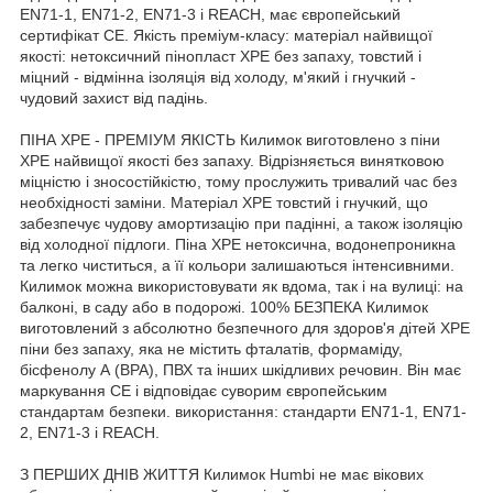
EN71-1, EN71-2, EN71-3 і REACH, має європейський
сертифікат CE. Якість преміум-класу: матеріал найвищої
якості: нетоксичний пінопласт XPE без запаху, товстий і
міцний - відмінна ізоляція від холоду, м'який і гнучкий -
чудовий захист від падінь.
ПІНА XPE - ПРЕМІУМ ЯКІСТЬ Килимок виготовлено з піни
XPE найвищої якості без запаху. Відрізняється винятковою
міцністю і зносостійкістю, тому прослужить тривалий час без
необхідності заміни. Матеріал XPE товстий і гнучкий, що
забезпечує чудову амортизацію при падінні, а також ізоляцію
від холодної підлоги. Піна XPE нетоксична, водонепроникна
та легко чиститься, а її кольори залишаються інтенсивними.
Килимок можна використовувати як вдома, так і на вулиці: на
балконі, в саду або в подорожі. 100% БЕЗПЕКА Килимок
виготовлений з абсолютно безпечного для здоров'я дітей XPE
піни без запаху, яка не містить фталатів, формаміду,
бісфенолу А (BPA), ПВХ та інших шкідливих речовин. Він має
маркування CE і відповідає суворим європейським
стандартам безпеки. використання: стандарти EN71-1, EN71-
2, EN71-3 і REACH.
З ПЕРШИХ ДНІВ ЖИТТЯ Килимок Humbi не має вікових