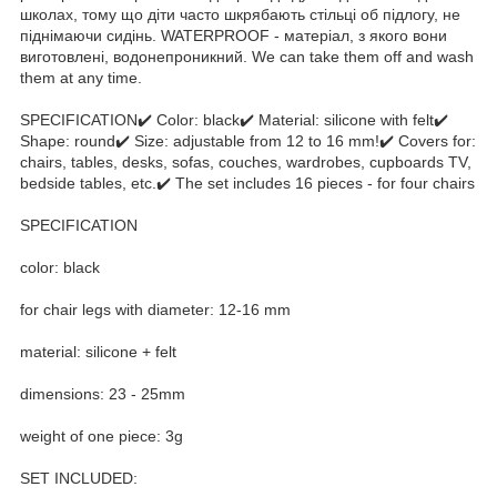
школах, тому що діти часто шкрябають стільці об підлогу, не
піднімаючи сидінь. WATERPROOF - матеріал, з якого вони
виготовлені, водонепроникний. We can take them off and wash
them at any time.
SPECIFICATION✔️ Color: black✔️ Material: silicone with felt✔️
Shape: round✔️ Size: adjustable from 12 to 16 mm!✔️ Covers for:
chairs, tables, desks, sofas, couches, wardrobes, cupboards TV,
bedside tables, etc.✔️ The set includes 16 pieces - for four chairs
SPECIFICATION
color: black
for chair legs with diameter: 12-16 mm
material: silicone + felt
dimensions: 23 - 25mm
weight of one piece: 3g
SET INCLUDED: