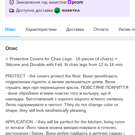
Замовлення під захистом
Доступна доставка
Опис
Характеристики
Доставка
Оплата
Умови п
Опис
⭐ Protective Covers for Chair Legs - 16 pieces (4 chairs) ⭐
Silicone and Durable with Felt, fit chair legs from 12 to 16 mm
PROTECT - the covers protect the floor. Вони запобігають
подряпинам підлоги, а килим залишається цілим. Вони
глушать звук при переміщенні крісла. ПОВСТЯНЕ ПОКРИТТЯ
- вони оброблені м'яким повстю того ж кольору, що й
накладка. Виготовлений з чорного міцного м'якого силікону.
Легко підтримувати в чистоті. They do not change color or
shape, they still look aesthetically pleasing.
APPLICATION – they will be perfect for the kitchen, living room
or terrace. Його також можна використовувати в готелях,
ресторанах і барах. Вони добре підійдуть в дитячих садках і