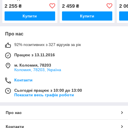
заєць
іграшка з цифрами для
2 255
2 459
2 0
₴
₴
дітей (22 елементи)
Купити
Купити
Про нас
92% позитивних з 327 відгуків за рік
Працює з 13.11.2016
м. Коломия, 78203
Коломия, 78203, Україна
Контакти
Сьогодні працює з 10:00 до 13:00
Показати весь графік роботи
Про нас
Контакти