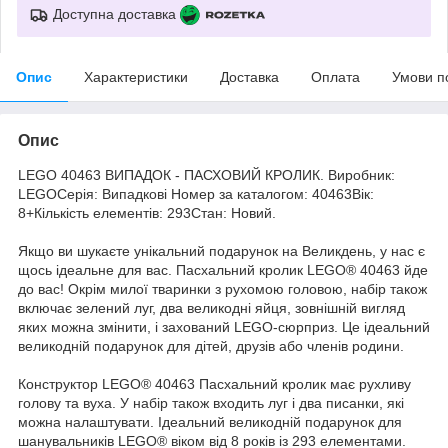
Доступна доставка
Опис
Характеристики
Доставка
Оплата
Умови п
Опис
LEGO 40463 ВИПАДОК - ПАСХОВИЙ КРОЛИК. Виробник:
LEGOСерія: Випадкові Номер за каталогом: 40463Вік:
8+Кількість елементів: 293Стан: Новий.
Якщо ви шукаєте унікальний подарунок на Великдень, у нас є
щось ідеальне для вас. Пасхальний кролик LEGO® 40463 йде
до вас! Окрім милої тваринки з рухомою головою, набір також
включає зелений луг, два великодні яйця, зовнішній вигляд
яких можна змінити, і захований LEGO-сюрприз. Це ідеальний
великодній подарунок для дітей, друзів або членів родини.
Конструктор LEGO® 40463 Пасхальний кролик має рухливу
голову та вуха. У набір також входить луг і два писанки, які
можна налаштувати. Ідеальний великодній подарунок для
шанувальників LEGO® віком від 8 років із 293 елементами.