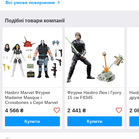
Всі умови повернення
Подібні товари компанії
Hasbro Marvel Фігурки
Фігурки Hasbro Люк і Грогу
Hasb
Madame Masque і
15 см F8345
друз
Crossbones з Серії Marvel
Legends
4 566
2 441
2 0
₴
₴
Купити
Купити