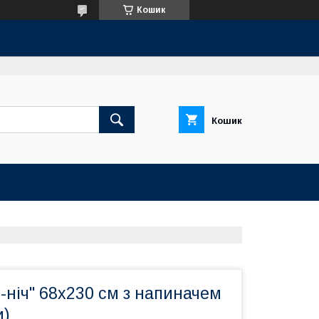
Кошик
Кошик
-ніч" 68x230 см з напиначем
и)