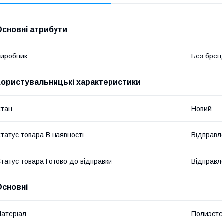
Основні атрибути
иробник
Без брен
Користувальницькі характеристики
Стан
Новий
татус товара В наявності
Відправл
татус товара Готово до відправки
Відправл
Основні
атеріал
Полиэст