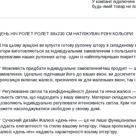
У компанії підключені
будь-який товар не п
ДЕНЬ НІЧ РОЛЕТ РОЛЕТ 68х230 СМ НАТЯЖУВАЧ РІЗНІ КОЛЬОРИ
️ На цьому аукціоні ви купуєте готову рулонну штору в складеному в
тори виготовляються за індивідуальним замовленням з польськог
еревагами наших рулонних штор. один із найпопулярніших покритті
 Можливість придбати індивідуальне замовленняНаш продукт — це 
амовлення. Ідеально підігнавши його до ваших вікон, ви досягне
ропозиція включає жалюзі, призначені як для маленьких вікон, так і
 Регулювання світла та конфіденційності Денна та нічна жалюзі 
ількість світла, що надходить у вашу кімнату. Матеріал складається
озволяють індивідуально регулювати інтенсивність світла. Крім то
ожете насолоджуватися свободою у своєму домі.
 Сучасний дизайн Жалюзі «день-ніч» — це не лише функціональне
одасть елегантності та стилю вашому інтер’єру. Наша пропозиція в
алюзі «день-ніч» надають характерності всьому інтер’єру.