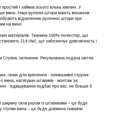
ростий і займає всього кілька хвилин. У
ше вікно. Наші рулонні штори мають механізм
апобігають відхиленню рулонної штори при
ки на вікно
сних матеріалів. Тканина 100% поліестер, що
становить 114 г/м2, що забезпечує довговічність і
м Ступінь затінення: Регульована подача світла
ні, гачки для кріплення - неінвазивні струнні
о вікна, натягувач штапиків - монтаж за
ня - підвішування подбає про вас. не більше 5
те ширину скла разом із штапиками – це буде
у стулки вікна – це буде довжина тканини