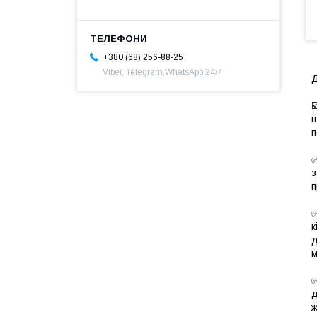
+380 (68) 256-88-25
Viber, Telegram,WhatsApp 24/7
☑
ш
п
✅
з
п
✅
к
д
м
✅
д
ж