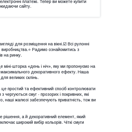
 електронні платежі. Тепер ви можете купити
окидаючи сайту.
игляді для розміщення на вікні.☑️ Всі рулонні
о виробництва.⭐ Радимо ознайомитись з
в на ринку.
міні-шторка «день і ніч», яку ми пропонуємо на
те максимального декоративного ефекту. Наша
 для великих склінь.
— це простий та ефективний спосіб контролювати
 з чергуються смуг - прозорих і покривних, які
го, наші жалюзі забезпечують приватність, тож ви
 рішення, а й декоративний елемент, який
ключає широкий вибір кольорів. Чіткі смуги