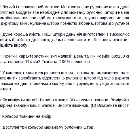
 Легкий і неінвазивний монтаж. Монтаж наших рулонних штор дуже п
омплект входить все необхідне для монтажу рулонної штори на ва
амоблокування при підйомі та опусканні та струнні напрямні, які з
ідкритому вікні. Рулонна штора повністю зібрана, готова до установ
 Дуже хороша якість. Наші штори день-ніч виготовлені з високоякі
обить її стійкою до пошкоджень і легко чистити. Щільність тканини 
іцність виробу.
 Технічні характеристики Тип жалюзі: День та Ніч Розмір: 68х230 с
ага тканини: 114 г/м2 Тканина: 100% поліестер
 У комплекті: складені рулонна штора - готова до розміщення на вік
апрямні - запобігають відхиленню рулонної штори під час відкритог
опомогою двостороннього скотчу або шурупів, інструкція зі складан
вилин
️ Як виміряти вікно? Ширина жалюзі (A) – розмір тканини. Виміряй
ирина тканини вашої жалюзі. Висота віконниці (B) Виміряйте висот
 Кольори тканини на вибір:
 Доступні три кольори механізму рулонних штор: