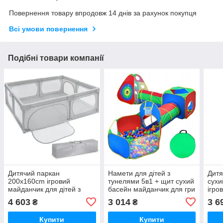
Повернення товару впродовж 14 днів за рахунок покупця
Всі умови повернення
Подібні товари компанії
Дитячий паркан
Намети для дітей з
Дитя
200x160cm ігровий
тунелями 5в1 + щит сухий
сухи
майданчик для дітей з
басейн майданчик для гри
ігро
сухим басейном
125
4 603
3 014
3 6
₴
₴
Купити
Купити