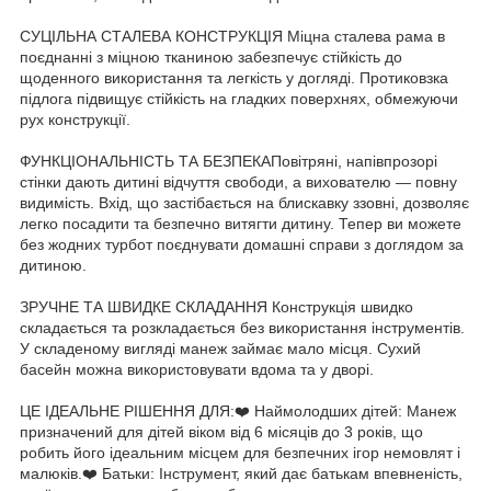
СУЦІЛЬНА СТАЛЕВА КОНСТРУКЦІЯ Міцна сталева рама в
поєднанні з міцною тканиною забезпечує стійкість до
щоденного використання та легкість у догляді. Протиковзка
підлога підвищує стійкість на гладких поверхнях, обмежуючи
рух конструкції.
ФУНКЦІОНАЛЬНІСТЬ ТА БЕЗПЕКАПовітряні, напівпрозорі
стінки дають дитині відчуття свободи, а вихователю — повну
видимість. Вхід, що застібається на блискавку ззовні, дозволяє
легко посадити та безпечно витягти дитину. Тепер ви можете
без жодних турбот поєднувати домашні справи з доглядом за
дитиною.
ЗРУЧНЕ ТА ШВИДКЕ СКЛАДАННЯ Конструкція швидко
складається та розкладається без використання інструментів.
У складеному вигляді манеж займає мало місця. Сухий
басейн можна використовувати вдома та у дворі.
ЦЕ ІДЕАЛЬНЕ РІШЕННЯ ДЛЯ:❤️ Наймолодших дітей: Манеж
призначений для дітей віком від 6 місяців до 3 років, що
робить його ідеальним місцем для безпечних ігор немовлят і
малюків.❤️ Батьки: Інструмент, який дає батькам впевненість,