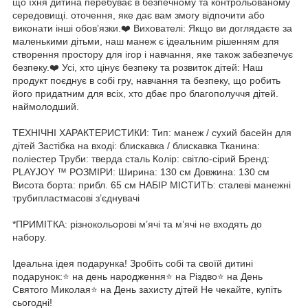
що їхня дитина перебуває в безпечному та контрольованому
середовищі. оточення, яке дає вам змогу відпочити або
виконати інші обов’язки.❤️ Вихователі: Якщо ви доглядаєте за
маленькими дітьми, наш манеж є ідеальним рішенням для
створення простору для ігор і навчання, яке також забезпечує
безпеку.❤️ Усі, хто цінує безпеку та розвиток дітей: Наш
продукт поєднує в собі гру, навчання та безпеку, що робить
його придатним для всіх, хто дбає про благополуччя дітей.
наймолодший.
ТЕХНІЧНІ ХАРАКТЕРИСТИКИ: Тип: манеж / сухий басейн для
дітей Застібка на вході: блискавка / блискавка Тканина:
поліестер Труби: тверда сталь Колір: світло-сірий Бренд:
PLAYJOY ™ РОЗМІРИ: Ширина: 130 см Довжина: 130 см
Висота борта: прибл. 65 см НАБІР МІСТИТЬ: сталеві манежні
трубипластмасові з’єднувачі
*ПРИМІТКА: різнокольорові м’ячі та м’ячі не входять до
набору.
Ідеальна ідея подарунка! Зробіть собі та своїй дитині
подарунок:⭐ на день народження⭐ на Різдво⭐ на День
Святого Миколая⭐ на День захисту дітей Не чекайте, купіть
сьогодні!