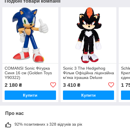
Подібні товари компанії
COMANSI Sonic Фігурка
Sonic 3 The Hedgehog
Schl
Синя 16 см (Golden Toys
Фільм Офіційна ліцензійна
Крил
Y90322)
м'яка іграшка Deluxe
єдин
Shadow 33 см М'яка
Фант
2 180
3 410
1 7
₴
₴
реалістичні деталі блискучі
фігу
очі Для дітей
діте
Купити
Купити
см
Про нас
92% позитивних з 328 відгуків за рік