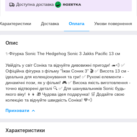
Доступна доставка
Характеристики
Доставка
Оплата
Умови повернення
Опис
✨Фігурка Sonic The Hedgehog Sonic 3 Jakks Pacific 13 см
Увійдіть у світ Соніка та відчуйте дивовижні пригоди! 🦔💨 ✅
Офіційна фігурка з фільму "Їжак Соник 3" 🎬 ✅ Висота 13 см -
ідеальна для колекціонування та гри! ✅ Рухомі елементи -
динамічні пози, як у фільмі! 🎮 ✅ Висока якість виготовлення -
точно відтворені деталі 🔍 ✅ Для шанувальників Sonic будь-
якого віку! 👦👧 🎁 Чудова ідея подарунка! 🛒 Додайте свою
колекцію та відчуйте швидкість Соніка! 💙💨
Приховати
Характеристики