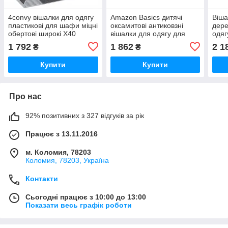
4convy вішалки для одягу
Amazon Basics дитячі
Віша
пластикові для шафи міцні
оксамитові антиковзні
дере
обертові широкі X40
вішалки для одягу для
одяг
немовлят і дітей 50 шт.
біли
1 792
1 862
2 1
₴
₴
бежеві
Купити
Купити
Про нас
92% позитивних з 327 відгуків за рік
Працює з 13.11.2016
м. Коломия, 78203
Коломия, 78203, Україна
Контакти
Сьогодні працює з 10:00 до 13:00
Показати весь графік роботи