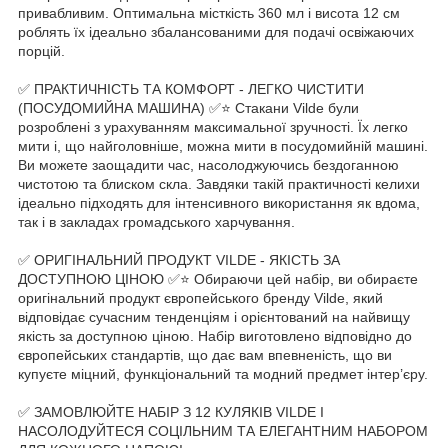
привабливим. Оптимальна місткість 360 мл і висота 12 см
роблять їх ідеально збалансованими для подачі освіжаючих
порцій.
✅ ПРАКТИЧНІСТЬ ТА КОМФОРТ - ЛЕГКО ЧИСТИТИ
(ПОСУДОМИЙНА МАШИНА) ✅⭐️ Стакани Vilde були
розроблені з урахуванням максимальної зручності. Їх легко
мити і, що найголовніше, можна мити в посудомийній машині.
Ви можете заощадити час, насолоджуючись бездоганною
чистотою та блиском скла. Завдяки такій практичності келихи
ідеально підходять для інтенсивного використання як вдома,
так і в закладах громадського харчування.
✅ ОРИГІНАЛЬНИЙ ПРОДУКТ VILDE - ЯКІСТЬ ЗА
ДОСТУПНОЮ ЦІНОЮ ✅⭐️ Обираючи цей набір, ви обираєте
оригінальний продукт європейського бренду Vilde, який
відповідає сучасним тенденціям і орієнтований на найвищу
якість за доступною ціною. Набір виготовлено відповідно до
європейських стандартів, що дає вам впевненість, що ви
купуєте міцний, функціональний та модний предмет інтер’єру.
✅ ЗАМОВЛЮЙТЕ НАБІР З 12 КУЛЯКІВ VILDE І
НАСОЛОДУЙТЕСЯ СОЦІЛЬНИМ ТА ЕЛЕГАНТНИМ НАБОРОМ