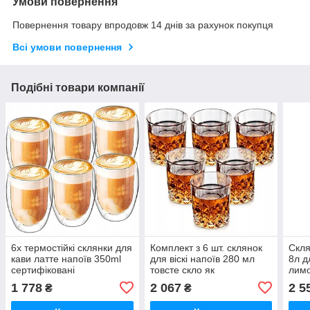
Умови повернення
Повернення товару впродовж 14 днів за рахунок покупця
Всі умови повернення
Подібні товари компанії
6x термостійкі склянки для
Комплект з 6 шт. склянок
Скля
кави латте напоїв 350ml
для віскі напоїв 280 мл
8л д
сертифіковані
товсте скло як
лимо
вкла
1 778
2 067
2 5
₴
₴