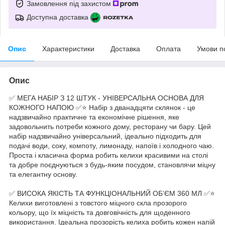
Замовлення під захистом
Доступна доставка
Опис
Характеристики
Доставка
Оплата
Умови п
Опис
✅ МЕГА НАБІР З 12 ШТУК - УНІВЕРСАЛЬНА ОСНОВА ДЛЯ
КОЖНОГО НАПОЮ ✅⭐️ Набір з дванадцяти склянок - це
надзвичайно практичне та економічне рішення, яке
задовольнить потреби кожного дому, ресторану чи бару. Цей
набір надзвичайно універсальний, ідеально підходить для
подачі води, соку, компоту, лимонаду, напоїв і холодного чаю.
Проста і класична форма робить келихи красивими на столі
та добре поєднуються з будь-яким посудом, становлячи міцну
та елегантну основу.
✅ ВИСОКА ЯКІСТЬ ТА ФУНКЦІОНАЛЬНИЙ ОБ’ЄМ 360 МЛ ✅⭐️
Келихи виготовлені з товстого міцного скла прозорого
кольору, що їх міцність та довговічність для щоденного
використання. Ідеальна прозорість келиха робить кожен напій