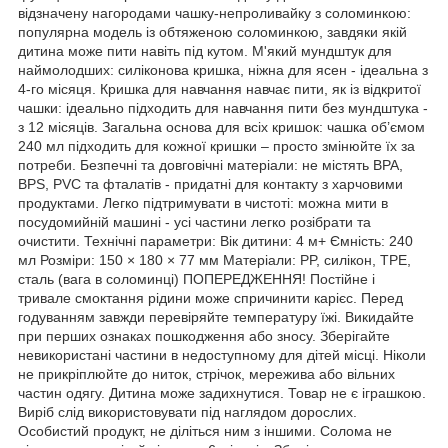
відзначену нагородами чашку-непроливайку з соломинкою:
популярна модель із обтяженою соломинкою, завдяки якій
дитина може пити навіть під кутом. М'який мундштук для
наймолодших: силіконова кришка, ніжна для ясен - ідеальна з
4-го місяця. Кришка для навчання навчає пити, як із відкритої
чашки: ідеально підходить для навчання пити без мундштука -
з 12 місяців. Загальна основа для всіх кришок: чашка об’ємом
240 мл підходить для кожної кришки – просто змінюйте їх за
потреби. Безпечні та довговічні матеріали: не містять BPA,
BPS, PVC та фталатів - придатні для контакту з харчовими
продуктами. Легко підтримувати в чистоті: можна мити в
посудомийній машині - усі частини легко розібрати та
очистити. Технічні параметри: Вік дитини: 4 м+ Ємність: 240
мл Розміри: 150 × 180 × 77 мм Матеріали: PP, силікон, TPE,
сталь (вага в соломинці) ПОПЕРЕДЖЕННЯ! Постійне і
тривале смоктання рідини може спричинити карієс. Перед
годуванням завжди перевіряйте температуру їжі. Викидайте
при перших ознаках пошкодження або зносу. Зберігайте
невикористані частини в недоступному для дітей місці. Ніколи
не прикріплюйте до ниток, стрічок, мережива або вільних
частин одягу. Дитина може задихнутися. Товар не є іграшкою.
Виріб слід використовувати під наглядом дорослих.
Особистий продукт, не діліться ним з іншими. Солома не