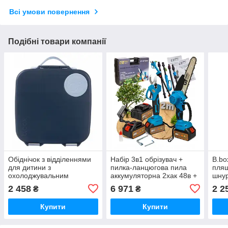
Всі умови повернення
Подібні товари компанії
Обіднічок з відділеннями
Набір 3в1 обрізувач +
B.bo
для дитини з
пилка-ланцюгова пила
пляш
охолоджувальним
аккумуляторна 2xак 48в +
шнур
вкладенням "midnight" 3+
штанга 2м для саду
2 458
6 971
2 2
₴
₴
бренду B.box
Купити
Купити