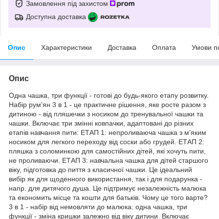
Замовлення під захистом
Доступна доставка
Опис
Характеристики
Доставка
Оплата
Умови п
Опис
Одна чашка, три функції - готові до будь-якого етапу розвитку.
Набір рум'ян 3 в 1 - це практичне рішення, яке росте разом з
дитиною - від пляшечки з носиком до тренувальної чашки та
чашки. Включає три змінні ковпачки, адаптовані до різних
етапів навчання пити: ЕТАП 1: непроливаюча чашка з м’яким
носиком для легкого переходу від соски або грудей. ЕТАП 2:
пляшка з соломинкою для самостійних дітей, які хочуть пити,
не проливаючи. ЕТАП 3: навчальна чашка для дітей старшого
віку, підготовка до пиття з класичної чашки. Це ідеальний
вибір як для щоденного використання, так і для подарунка -
напр. для дитячого душа. Це підтримує незалежність малюка
та економить місце та кошти для батьків. Чому це того варте?
3 в 1 - набір від немовляти до малюка: одна чашка, три
функції - зміна кришки залежно від віку дитини. Включає