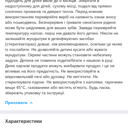
підходить для дітей віком до 6 місяців. Зберігати в
недоступному для дітей, сухому місці, подалі від прямих
сонячних променів та джерел тепла. Перед кожним
використанням перевіряйте виріб на наявність ознак зносу
або пошкоджень. Безперервне і тривале смоктання рідини
може бути шкідливим для ваших зубів. Завжди перевіряйте
температуру напою, перш ніж давати його дитині. Ніколи не
залишайте мундштуки в дезінфікуючих засобах
(стерилізаторах) довше, ніж рекомендовано, оскільки це може
їх послабити. Не дозволяйте дитині кусати або жувати
мундштуки. Окремі частини можуть становити небезпеку
задухи. Дитина не повинна ходити/бігати з чашкою в руці.
Деякі харчові продукти можуть знебарвити продукт, і це не
впливає на його придатність. Не використовуйте в
мікрохвильовій печі або духовці. Не кип'ятити. Не
стерилізувати парою. Не використовуйте з напоями, гарячими
вище 45°C, газованими або містять м'якоть. Будь ласка,
збережіть упаковку та інструкції.
Приховати
Характеристики