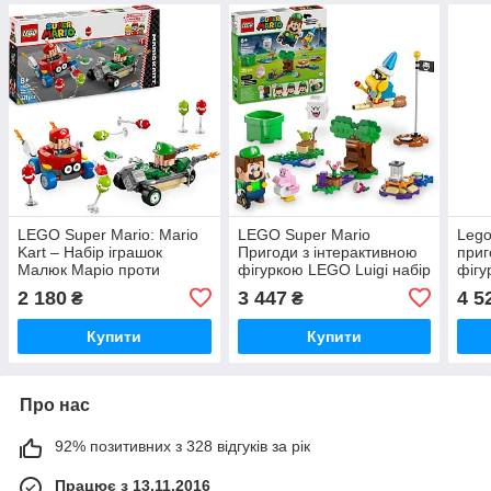
LEGO Super Mario: Mario
LEGO Super Mario
Lego
Kart – Набір іграшок
Пригоди з інтерактивною
приг
Малюк Маріо проти
фігуркою LEGO Luigi набір
фігу
Малюк Луїджі з 2
з садом і 4 фігурками
2 180
3 447
4 5
₴
₴
фігурками та 2
іграшка для дитини 6+
машинками подарунок
Купити
Купити
для дітей від 8
Про нас
92% позитивних з 328 відгуків за рік
Працює з 13.11.2016