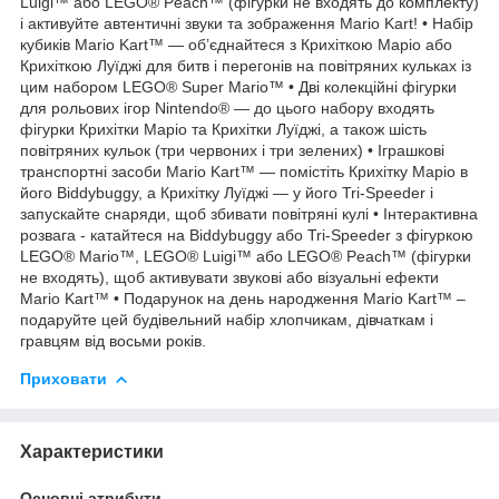
Luigi™ або LEGO® Peach™ (фігурки не входять до комплекту)
і активуйте автентичні звуки та зображення Mario Kart! • Набір
кубиків Mario Kart™ — об’єднайтеся з Крихіткою Маріо або
Крихіткою Луїджі для битв і перегонів на повітряних кульках із
цим набором LEGO® Super Mario™ • Дві колекційні фігурки
для рольових ігор Nintendo® — до цього набору входять
фігурки Крихітки Маріо та Крихітки Луїджі, а також шість
повітряних кульок (три червоних і три зелених) • Іграшкові
транспортні засоби Mario Kart™ — помістіть Крихітку Маріо в
його Biddybuggy, а Крихітку Луїджі — у його Tri-Speeder і
запускайте снаряди, щоб збивати повітряні кулі • Інтерактивна
розвага - катайтеся на Biddybuggy або Tri-Speeder з фігуркою
LEGO® Mario™, LEGO® Luigi™ або LEGO® Peach™ (фігурки
не входять), щоб активувати звукові або візуальні ефекти
Mario Kart™ • Подарунок на день народження Mario Kart™ –
подаруйте цей будівельний набір хлопчикам, дівчаткам і
гравцям від восьми років.
Приховати
Характеристики
Основні атрибути