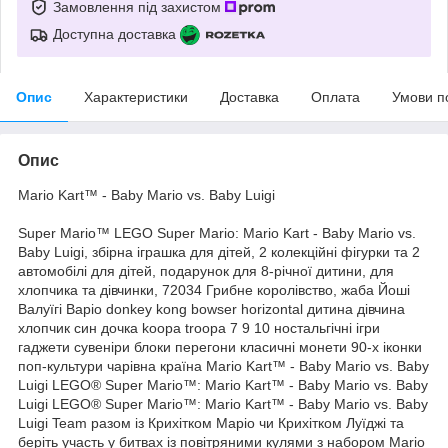
Замовлення під захистом
Доступна доставка
Опис
Характеристики
Доставка
Оплата
Умови п
Опис
Mario Kart™ - Baby Mario vs. Baby Luigi
Super Mario™ LEGO Super Mario: Mario Kart - Baby Mario vs.
Baby Luigi, збірна іграшка для дітей, 2 колекційні фігурки та 2
автомобілі для дітей, подарунок для 8-річної дитини, для
хлопчика та дівчинки, 72034 Грибне королівство, жаба Йоші
Валуїгі Варіо donkey kong bowser horizontal дитина дівчина
хлопчик син дочка koopa troopa 7 9 10 ностальгічні ігри
гаджети сувеніри блоки перегони класичні монети 90-х іконки
поп-культури чарівна країна Mario Kart™ - Baby Mario vs. Baby
Luigi LEGO® Super Mario™: Mario Kart™ - Baby Mario vs. Baby
Luigi LEGO® Super Mario™: Mario Kart™ - Baby Mario vs. Baby
Luigi Team разом із Крихітком Маріо чи Крихітком Луїджі та
беріть участь у битвах із повітряними кулями з набором Mario