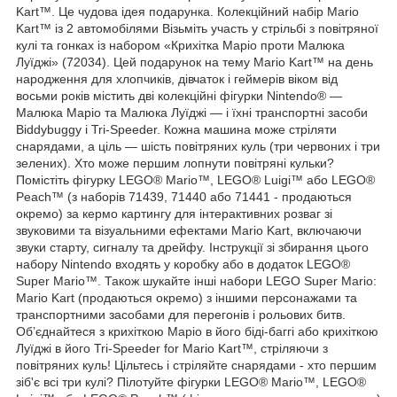
Kart™. Це чудова ідея подарунка. Колекційний набір Mario
Kart™ із 2 автомобілями Візьміть участь у стрільбі з повітряної
кулі та гонках із набором «Крихітка Маріо проти Малюка
Луїджі» (72034). Цей подарунок на тему Mario Kart™ на день
народження для хлопчиків, дівчаток і геймерів віком від
восьми років містить дві колекційні фігурки Nintendo® —
Малюка Маріо та Малюка Луїджі — і їхні транспортні засоби
Biddybuggy і Tri-Speeder. Кожна машина може стріляти
снарядами, а ціль — шість повітряних куль (три червоних і три
зелених). Хто може першим лопнути повітряні кульки?
Помістіть фігурку LEGO® Mario™, LEGO® Luigi™ або LEGO®
Peach™ (з наборів 71439, 71440 або 71441 - продаються
окремо) за кермо картингу для інтерактивних розваг зі
звуковими та візуальними ефектами Mario Kart, включаючи
звуки старту, сигналу та дрейфу. Інструкції зі збирання цього
набору Nintendo входять у коробку або в додаток LEGO®
Super Mario™. Також шукайте інші набори LEGO Super Mario:
Mario Kart (продаються окремо) з іншими персонажами та
транспортними засобами для перегонів і рольових битв.
Об’єднайтеся з крихіткою Маріо в його біді-баггі або крихіткою
Луїджі в його Tri-Speeder for Mario Kart™, стріляючи з
повітряних куль! Цільтесь і стріляйте снарядами - хто першим
зіб'є всі три кулі? Пілотуйте фігурки LEGO® Mario™, LEGO®