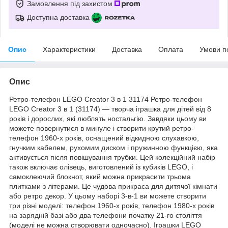
Замовлення під захистом
Доступна доставка
Опис
Характеристики
Доставка
Оплата
Умови п
Опис
Ретро-телефон LEGO Creator 3 в 1 31174 Ретро-телефон
LEGO Creator 3 в 1 (31174) — творча іграшка для дітей від 8
років і дорослих, які люблять ностальгію. Завдяки цьому ви
можете повернутися в минуле і створити крутий ретро-
телефон 1960-х років, оснащений відкидною слухавкою,
гнучким кабелем, рухомим диском і пружинною функцією, яка
активується після повішування трубки. Цей колекційний набір
також включає олівець, виготовлений із кубиків LEGO, і
самоклеючий блокнот, який можна прикрасити трьома
плитками з літерами. Це чудова прикраса для дитячої кімнати
або ретро декор. У цьому наборі 3-в-1 ви можете створити
три різні моделі: телефон 1960-х років, телефон 1980-х років
на зарядній базі або два телефони початку 21-го століття
(моделі не можна створювати одночасно). Іграшки LEGO