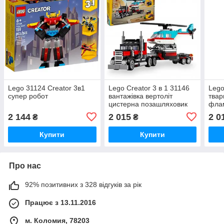
Lego 31124 Creator 3в1
Lego Creator 3 в 1 31146
Lego
супер робот
вантажівка вертоліт
твар
цистерна позашляховик
флам
літак
2 144
2 015
2 0
₴
₴
Купити
Купити
Про нас
92% позитивних з 328 відгуків за рік
Працює з 13.11.2016
м. Коломия, 78203