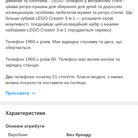
дівчинки та хлопчика - LEGO Телефон у вінтажному стилі -
цікава ретро-іграшка для збирання для дітей та дорослих
колекціонерів, особливо любителів музики та ретро-стилю. Ще
більше кубиків LEGO Creator 3-в-1 — розширте ігрові
можливості, поєднавши цей колекційний набір з іншими
наборами LEGO Creator 3-в-1 (продаються окремо).
Телефон 1960-х років. Має відкидну слухавку та диск, що
обертається.
Телефон 1960-х років 80. Телефон має великі кнопки та
зарядну станцію.
Два телефони початку 21 століття. Класні моделі, з якими
можна пограти та поставити на полицю.
Приховати
Характеристики
Основні атрибути
Виробник
Без бренду