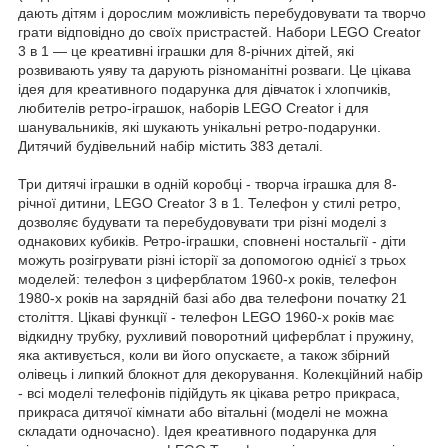
дають дітям і дорослим можливість перебудовувати та творчо
грати відповідно до своїх пристрастей. Набори LEGO Creator
3 в 1 — це креативні іграшки для 8-річних дітей, які
розвивають уяву та дарують різноманітні розваги. Це цікава
ідея для креативного подарунка для дівчаток і хлопчиків,
любителів ретро-іграшок, наборів LEGO Creator і для
шанувальників, які шукають унікальні ретро-подарунки.
Дитячий будівельний набір містить 383 деталі.
Три дитячі іграшки в одній коробці - творча іграшка для 8-
річної дитини, LEGO Creator 3 в 1. Телефон у стилі ретро, ​​
дозволяє будувати та перебудовувати три різні моделі з
однакових кубиків. Ретро-іграшки, сповнені ностальгії - діти
можуть розігрувати різні історії за допомогою однієї з трьох
моделей: телефон з циферблатом 1960-х років, телефон
1980-х років на зарядній базі або два телефони початку 21
століття. Цікаві функції - телефон LEGO 1960-х років має
відкидну трубку, рухливий поворотний циферблат і пружину,
яка активується, коли ви його опускаєте, а також збірний
олівець і липкий блокнот для декорування. Колекційний набір
- всі моделі телефонів підійдуть як цікава ретро прикраса,
прикраса дитячої кімнати або вітальні (моделі не можна
складати одночасно). Ідея креативного подарунка для