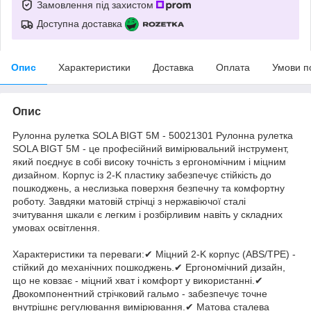
Замовлення під захистом
Доступна доставка
Опис
Характеристики
Доставка
Оплата
Умови п
Опис
Рулонна рулетка SOLA BIGT 5M - 50021301 Рулонна рулетка
SOLA BIGT 5M - це професійний вимірювальний інструмент,
який поєднує в собі високу точність з ергономічним і міцним
дизайном. Корпус із 2-K пластику забезпечує стійкість до
пошкоджень, а неслизька поверхня безпечну та комфортну
роботу. Завдяки матовій стрічці з нержавіючої сталі
зчитування шкали є легким і розбірливим навіть у складних
умовах освітлення.
Характеристики та переваги:✔ Міцний 2-K корпус (ABS/TPE) -
стійкий до механічних пошкоджень.✔ Ергономічний дизайн,
що не ковзає - міцний хват і комфорт у використанні.✔
Двокомпонентний стрічковий гальмо - забезпечує точне
внутрішнє регулювання вимірювання.✔ Матова сталева