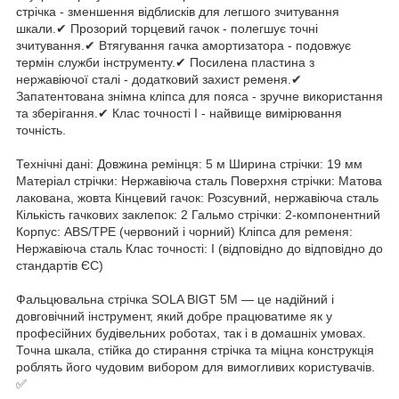
стрічка - зменшення відблисків для легшого зчитування
шкали.✔ Прозорий торцевий гачок - полегшує точні
зчитування.✔ Втягування гачка амортизатора - подовжує
термін служби інструменту.✔ Посилена пластина з
нержавіючої сталі - додатковий захист ременя.✔
Запатентована знімна кліпса для пояса - зручне використання
та зберігання.✔ Клас точності I - найвище вимірювання
точність.
Технічні дані: Довжина ремінця: 5 м Ширина стрічки: 19 мм
Матеріал стрічки: Нержавіюча сталь Поверхня стрічки: Матова
лакована, жовта Кінцевий гачок: Розсувний, нержавіюча сталь
Кількість гачкових заклепок: 2 Гальмо стрічки: 2-компонентний
Корпус: ABS/TPE (червоний і чорний) Кліпса для ременя:
Нержавіюча сталь Клас точності: I (відповідно до відповідно до
стандартів ЄС)
Фальцювальна стрічка SOLA BIGT 5M — це надійний і
довговічний інструмент, який добре працюватиме як у
професійних будівельних роботах, так і в домашніх умовах.
Точна шкала, стійка до стирання стрічка та міцна конструкція
роблять його чудовим вибором для вимогливих користувачів.
✅