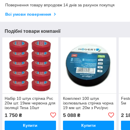
Повернення товару впродовж 14 днів за рахунок покупця
Всі умови повернення
Подібні товари компанії
Набір 10 штук стрічка Pvc
Комплект 100 штук
Fest
20м шт. 19мм червона для
ізолювальна стрічка чорна
5м
ізоляції Tesa 10шт
19 мм шт. 20м з Pvc/pvc
Hoegert Technik
1 750
5 088
2 1
₴
₴
Купити
Купити