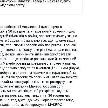
 електронні платежі. Тепер ви можете купити
окидаючи сайту.
ає необмежені можливості для творчого
ір із 50 предметів, упакований у зручний ящик
ітей (віком від 5 років), але також може успішно
жете будувати буквально все, що підкаже ваша
еці, транспортні засоби або лабіринти. В основі
і дозволяють з’єднувати різні матеріали (картон,
ід до гри, який вчить дітей використовувати
plore — це не тільки розвага, але й навчальний
з Makedo розвиває креативність, ручні навички,
ір ідеально вписується в концепцію STEAM (наука,
здобувати знання та навички в інтерактивний та
, готові проекти та посібники. Ви також можете
изайни аксесуарів, які можете роздрукувати
бібліотеку дизайну Makedo. Особливості
стить 50 елементів; У набір Explore входять:
для різання картону, викрутка; 36 маленьких
ів, що з'єднують до 6-ти шарів гофрокартону,
анізацію роботи. Уся продукція MAKEDO