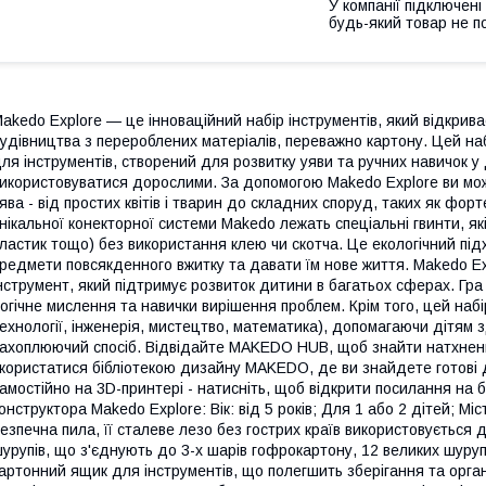
У компанії підключені
будь-який товар не п
akedo Explore — це інноваційний набір інструментів, який відкрив
удівництва з перероблених матеріалів, переважно картону. Цей наб
ля інструментів, створений для розвитку уяви та ручних навичок у д
икористовуватися дорослими. За допомогою Makedo Explore ви мо
ява - від простих квітів і тварин до складних споруд, таких як форт
нікальної конекторної системи Makedo лежать спеціальні гвинти, як
ластик тощо) без використання клею чи скотча. Це екологічний підх
редмети повсякденного вжитку та давати їм нове життя. Makedo Ex
нструмент, який підтримує розвиток дитини в багатьох сферах. Гра 
огічне мислення та навички вирішення проблем. Крім того, цей наб
ехнології, інженерія, мистецтво, математика), допомагаючи дітям 
ахоплюючий спосіб. Відвідайте MAKEDO HUB, щоб знайти натхнення
користатися бібліотекою дизайну MAKEDO, де ви знайдете готові д
амостійно на 3D-принтері - натисніть, щоб відкрити посилання на 
онструктора Makedo Explore: Вік: від 5 років; Для 1 або 2 дітей; Мі
езпечна пила, її сталеве лезо без гострих країв використовується 
урупів, що з'єднують до 3-х шарів гофрокартону, 12 великих шуруп
артонний ящик для інструментів, що полегшить зберігання та орг