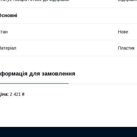
Основні
Стан
Нове
атеріал
Пластик
нформація для замовлення
іна:
2 421 ₴