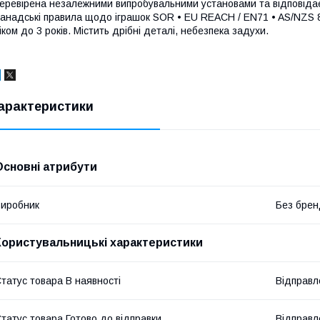
еревірена незалежними випробувальними установами та відповіда
анадські правила щодо іграшок SOR • EU REACH / EN71 • AS/NZ
іком до 3 років. Містить дрібні деталі, небезпека задухи.
арактеристики
Основні атрибути
иробник
Без брен
Користувальницькі характеристики
татус товара В наявності
Відправл
татус товара Готово до відправки
Відправл