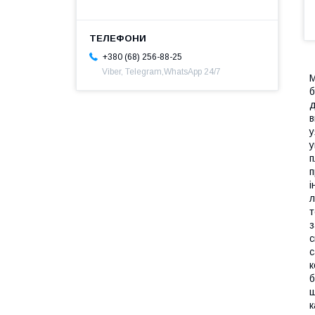
+380 (68) 256-88-25
Viber, Telegram,WhatsApp 24/7
M
б
д
в
у
у
п
п
і
л
т
з
с
с
к
б
ш
к