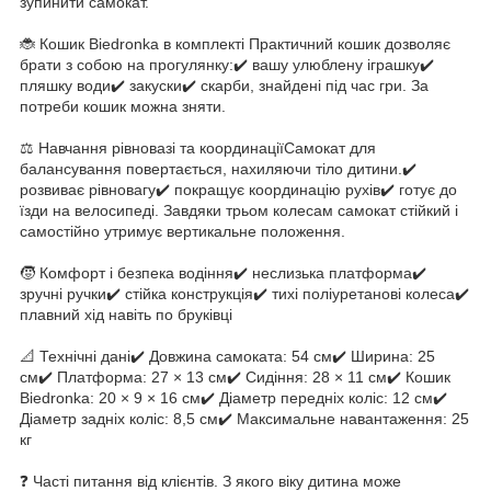
зупинити самокат.
🐞 Кошик Biedronka в комплекті Практичний кошик дозволяє
брати з собою на прогулянку:✔️ вашу улюблену іграшку✔️
пляшку води✔️ закуски✔️ скарби, знайдені під час гри. За
потреби кошик можна зняти.
⚖️ Навчання рівновазі та координаціїСамокат для
балансування повертається, нахиляючи тіло дитини.✔️
розвиває рівновагу✔️ покращує координацію рухів✔️ готує до
їзди на велосипеді. Завдяки трьом колесам самокат стійкий і
самостійно утримує вертикальне положення.
🧒 Комфорт і безпека водіння✔️ неслизька платформа✔️
зручні ручки✔️ стійка конструкція✔️ тихі поліуретанові колеса✔️
плавний хід навіть по бруківці
📐 Технічні дані✔️ Довжина самоката: 54 см✔️ Ширина: 25
см✔️ Платформа: 27 × 13 см✔️ Сидіння: 28 × 11 см✔️ Кошик
Biedronka: 20 × 9 × 16 см✔️ Діаметр передніх коліс: 12 см✔️
Діаметр задніх коліс: 8,5 см✔️ Максимальне навантаження: 25
кг
❓ Часті питання від клієнтів. З якого віку дитина може