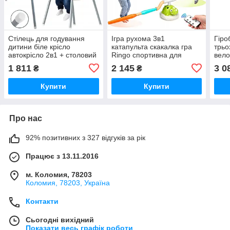
Стілець для годування
Ігра рухома 3в1
Гіро
дитини біле крісло
катапульта скакалка гра
трьо
автокрісло 2в1 + столовий
Ringo спортивна для
вело
поднос + ремені
дитини
1 811
2 145
3 0
₴
₴
Купити
Купити
Про нас
92% позитивних з 327 відгуків за рік
Працює з 13.11.2016
м. Коломия, 78203
Коломия, 78203, Україна
Контакти
Сьогодні вихідний
Показати весь графік роботи