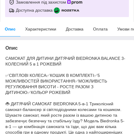
Замовлення під захистом
Доступна доставка
Опис
Характеристики
Доставка
Оплата
Умови п
Опис
САМОКАТ ДЛЯ ДИТИНИ ДИТЯЧИЙ BIEDRONKA BALANCE 3-
КОЛЕСНИЙ 5 в 1 РОЖЕВИЙ
✅СВІТЛОВІ КОЛЕСА✅КОШИК В КОМПЛЕКТІ✅5
МОЖЛИВОСТЕЙ ВИКОРИСТАННЯ✅МОЖЛИВІСТЬ
РЕГУЛЮВАННЯ ВИСОТИ - РОСТЕ РАЗОМ З
ДИТИНОЮ✅КОЛЬОР РОЖЕВИЙ
🐞 ДИТЯЧИЙ САМОКАТ BIEDRONKA 5-в-1 Триколісний
самокат-балансер зі світлодіодними колесами та кошиком.
Шукаєте самокат, який росте разом із вашою дитиною та
забезпечує безпечну та стабільну їзду? Модель Biedronka 5-
в-1 — це комбінація самоката та їзди, що дає вам кілька
способів гри в одному продукті. Це одна з найпоширеніших