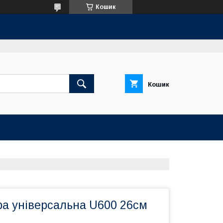
Кошик
Кошик
ира універсальна U600 26см