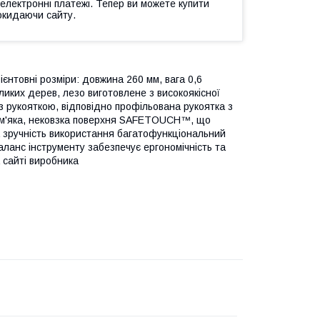
 електронні платежі. Тепер ви можете купити
окидаючи сайту.
овні розміри: довжина 260 мм, вага 0,6
еликих дерев, лезо виготовлене з високоякісної
 з рукояткою, відповідно профільована рукоятка з
в м'яка, нековзка поверхня SAFETOUCH™, що
а зручність використання багатофункціональний
аланс інструменту забезпечує ергономічність та
 сайті виробника