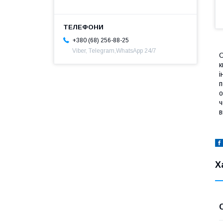
+380 (68) 256-88-25
Viber, Telegram,WhatsApp 24/7
C
к
і
п
о
ч
в
Х