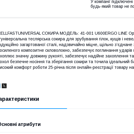
У компанії підключені
будь-який товар не п
ELLFASTUNIVERSAL СОКИРА МОДЕЛЬ: 41-001 U600ERGO LINE Орієнт
гуніверсальна теслярська сокира для зрубування гілок, кущів і нев
ндукційно загартованої сталі, надзвичайно міцне, щільно з’єднане
осиленого композитне скловолокно, забезпечує поглинання ударі
хоплює значну довжину рукояті, забезпечує надійне захоплення т
охол безпечне носіння та зберігання сокири та точила ідеальний б
исокий комфорт роботи 25-річна після онлайн-реєстрації товару на
арактеристики
Основні атрибути