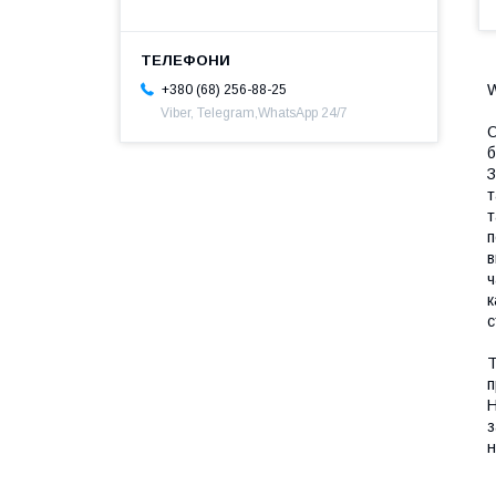
+380 (68) 256-88-25
Viber, Telegram,WhatsApp 24/7
О
б
З
т
т
п
в
ч
к
с
Т
п
Н
з
н