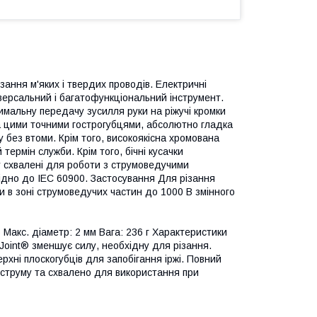
зання м'яких і твердих проводів. Електричні
іверсальний і багатофункціональний інструмент.
имальну передачу зусилля руки на ріжучі кромки
на цими точними гострогубцями, абсолютно гладка
 без втоми. Крім того, високоякісна хромована
термін служби. Крім того, бічні кусачки
у схвалені для роботи з струмоведучими
ідно до IEC 60900. Застосування Для різання
ти в зоні струмоведучих частин до 1000 В змінного
 Макс. діаметр: 2 мм Вага: 236 г Характеристики
Joint® зменшує силу, необхідну для різання.
ерхні плоскогубців для запобігання іржі. Повний
о струму та схвалено для використання при