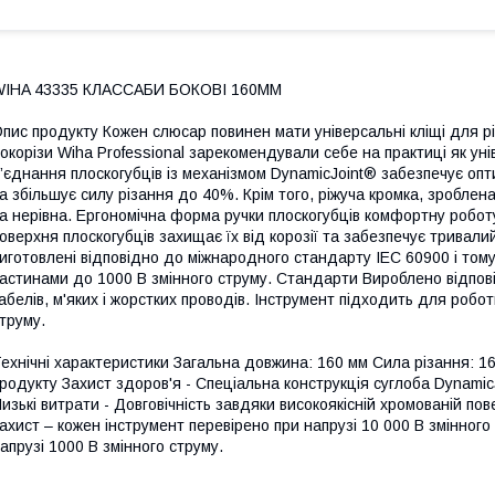
WIHA 43335 КЛАССАБИ БОКОВІ 160ММ
пис продукту Кожен слюсар повинен мати універсальні кліщі для рі
окорізи Wiha Professional зарекомендували себе на практиці як ун
’єднання плоскогубців із механізмом DynamicJoint® забезпечує опт
а збільшує силу різання до 40%. Крім того, ріжуча кромка, зробле
а нерівна. Ергономічна форма ручки плоскогубців комфортну роботу
оверхня плоскогубців захищає їх від корозії та забезпечує тривалий 
иготовлені відповідно до міжнародного стандарту IEC 60900 і том
астинами до 1000 В змінного струму. Стандарти Вироблено відпов
абелів, м'яких і жорстких проводів. Інструмент підходить для робо
труму.
ехнічні характеристики Загальна довжина: 160 мм Сила різання: 16
родукту Захист здоров'я - Спеціальна конструкція суглоба Dynamic
изькі витрати - Довговічність завдяки високоякісній хромованій пов
ахист – кожен інструмент перевірено при напрузі 10 000 В змінног
апрузі 1000 В змінного струму.