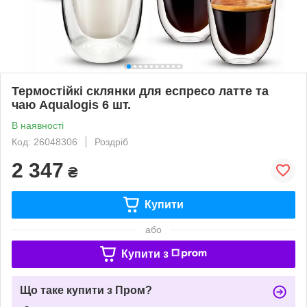
Термостійкі склянки для еспресо латте та
чаю Aqualogis 6 шт.
В наявності
Код: 26048306
Роздріб
2 347
₴
Купити
або
Купити з
Що таке купити з Пром?