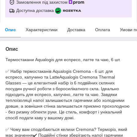
Замовлення під захистом
Доступна доставка
Опис
Характеристики
Доставка
Оплата
Умови п
Опис
Термостакани Aqualogis для еспресо, латте та чаю, 6 шт.
✅ Набір термостаканів Aqualogis Cremona - 6 шт. для
еспресо, капучино та LatteAqualogis Cremona Thermal
Glasses — це елегантний набір із 6 подвійних скляних
посудин ручної роботи з боросилікатного скла. Ідеально
підходить для еспресо, капучіно, латте та чаю. Завдяки
теплоізоляції напої залишаються гарячими або холодними
довше, а зовнішня стінка залишається приємно прохолодною
- без ризику обпекти руки. Це стиль, комфорт і унікальний
спосіб подати каву у вашому домі.
✅ Чому вам сподобаються келихи Cremona? Терморіз, який
має значення✔️ Подвійні стінки зберігають напої гарячими