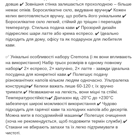
довше.✔️ Зовнішня стінка залишається прохолодною – більше
немає опіків. Боросилікатне скло, видуване вручну✔️ Кожен
келих виготовляється вручну, що робить його унікальним.✔️
Боросилікатне скло легкий, стійкий до тріщин і перепадів
температур. Стильна подача кави ✔️ Прозорий дизайн
підкреслює шари латте або крема еспресо. ✔️ Ідеально
підходить для дому, офісу та як подарунок для любителя
кави.
✅ Унікальні особливості набору Cremona (і як вони впливають
на використання) Набір трьох розмірів в одному повному
наборі✔️ 2× еспресо, 2× капучіно, 2× латте - завжди ідеальна
посудина для конкретної кави.✔️ Полегшує подачу
різноманітних напоїв кільком людям одночасно. Ультралегка
конструкція✔️ Келихи важать лише 60-120 г, їх зручно
тримати.✔️ Незважаючи на легкість, вони міцні та стійкі.
Температуростійкість✔️ Діапазон від -20°C до +230°C
забезпечує широкі можливості використання.✔️ Чудово
підходить для гарячої кави та холодних напоїв або десертів.
Можна мити в посудомийній машині✔️ Полегшує очищення
(хоча не рекомендується, щоб подовжити термін служби).✔️
Стакани не вбирають запахи та їх легко підтримувати в
чистоті.