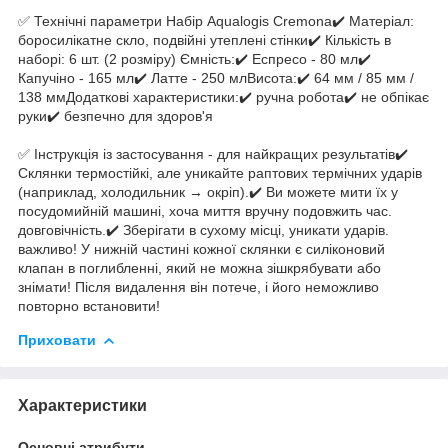
✅ Технічні параметри Набір Aqualogis Cremona✔️ Матеріал:
боросилікатне скло, подвійні утеплені стінки✔️ Кількість в
наборі: 6 шт. (2 розміру) Ємність:✔️ Еспресо - 80 мл✔️
Капучіно - 165 мл✔️ Латте - 250 млВисота:✔️ 64 мм / 85 мм /
138 ммДодаткові характеристики:✔️ ручна робота✔️ не обпікає
руки✔️ безпечно для здоров'я
✅ Інструкція із застосування - для найкращих результатів✔️
Склянки термостійкі, але уникайте раптових термічних ударів
(наприклад, холодильник → окріп).✔️ Ви можете мити їх у
посудомийній машині, хоча миття вручну подовжить час.
довговічність.✔️ Зберігати в сухому місці, уникати ударів.
важливо! У нижній частині кожної склянки є силіконовий
клапан в поглибленні, який не можна зішкрябувати або
знімати! Після видалення він потече, і його неможливо
повторно встановити!
Приховати
Характеристики
Основні атрибути