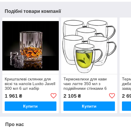
Подібні товари компанії
Кришталеві склянки для
Термокелихи для кави
Терм
віскі та напоїв Luxito Javell
чаю латте 350 мл з
джба
300 мл 6 шт набір
подвійними стінками 6
зава
штук
1 961
2 105
2 6
₴
₴
Купити
Купити
Про нас