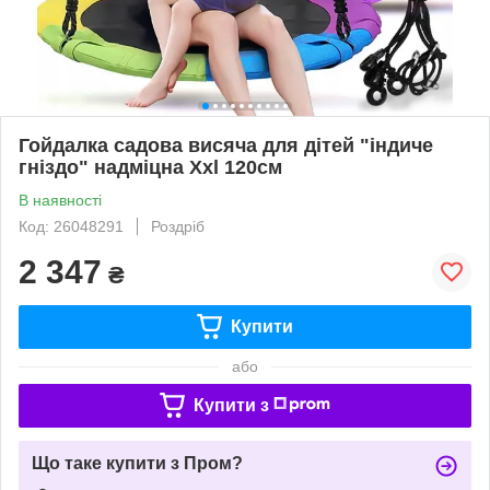
Гойдалка садова висяча для дітей "індиче
гніздо" надміцна Xxl 120см
В наявності
Код: 26048291
Роздріб
2 347
₴
Купити
або
Купити з
Що таке купити з Пром?