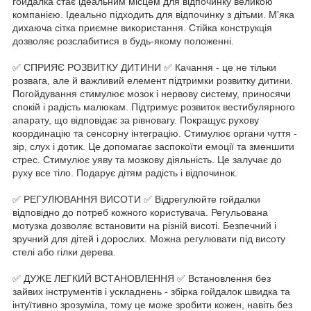
гойдалка стає ідеальним місцем для відпочинку великою
компанією. Ідеально підходить для відпочинку з дітьми. М'яка
дихаюча сітка приємне використання. Стійка конструкція
дозволяє розслабитися в будь-якому положенні.
✅ СПРИЯЄ РОЗВИТКУ ДИТИНИ ✅ Качання - це не тільки
розвага, але й важливий елемент підтримки розвитку дитини.
Погойдування стимулює мозок і нервову систему, приносячи
спокій і радість малюкам. Підтримує розвиток вестибулярного
апарату, що відповідає за рівновагу. Покращує рухову
координацію та сенсорну інтеграцію. Стимулює органи чуття -
зір, слух і дотик. Це допомагає заспокоїти емоції та зменшити
стрес. Стимулює уяву та мозкову діяльність. Це залучає до
руху все тіло. Подарує дітям радість і відпочинок.
✅ РЕГУЛЮВАННЯ ВИСОТИ ✅ Відрегулюйте гойдалки
відповідно до потреб кожного користувача. Регульована
мотузка дозволяє встановити на різній висоті. Безпечний і
зручний для дітей і дорослих. Можна регулювати під висоту
стелі або гілки дерева.
✅ ДУЖЕ ЛЕГКИЙ ВСТАНОВЛЕННЯ ✅ Встановлення без
зайвих інструментів і ускладнень - збірка гойдалок швидка та
інтуїтивно зрозуміла, тому це може зробити кожен, навіть без