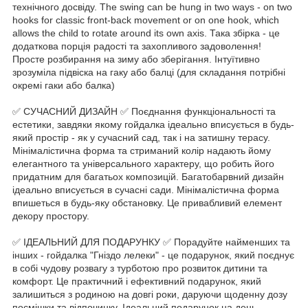
технічного досвіду. The swing can be hung in two ways - on two
hooks for classic front-back movement or on one hook, which
allows the child to rotate around its own axis. Така збірка - це
додаткова порція радості та захопливого задоволення!
Просте розбирання на зиму або зберігання. Інтуїтивно
зрозуміла підвіска на гаку або балці (для складання потрібні
окремі гаки або балка)
✅ СУЧАСНИЙ ДИЗАЙН ✅ Поєднання функціональності та
естетики, завдяки якому гойдалка ідеально вписується в будь-
який простір - як у сучасний сад, так і на затишну терасу.
Мінімалістична форма та стриманий колір надають йому
елегантного та універсального характеру, що робить його
придатним для багатьох композицій. Багатобарвний дизайн
ідеально вписується в сучасні сади. Мінімалістична форма
впишеться в будь-яку обстановку. Це привабливий елемент
декору простору.
✅ ІДЕАЛЬНИЙ ДЛЯ ПОДАРУНКУ ✅ Порадуйте найменших та
інших - гойдалка "Гніздо лелеки" - це подарунок, який поєднує
в собі чудову розвагу з турботою про розвиток дитини та
комфорт. Це практичний і ефективний подарунок, який
залишиться з родиною на довгі роки, даруючи щоденну дозу
посмішки та відпочинку. Ідеальний подарунок на день