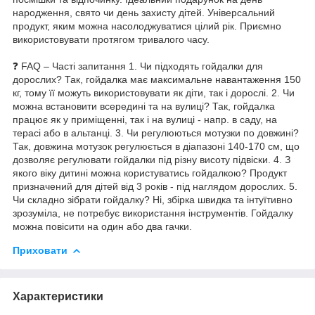
народження, свято чи день захисту дітей. Універсальний
продукт, яким можна насолоджуватися цілий рік. Приємно
використовувати протягом тривалого часу.
❓ FAQ – Часті запитання 1. Чи підходять гойдалки для
дорослих? Так, гойдалка має максимальне навантаження 150
кг, тому її можуть використовувати як діти, так і дорослі. 2. Чи
можна встановити всередині та на вулиці? Так, гойдалка
працює як у приміщенні, так і на вулиці - напр. в саду, на
терасі або в альтанці. 3. Чи регулюються мотузки по довжині?
Так, довжина мотузок регулюється в діапазоні 140-170 см, що
дозволяє регулювати гойдалки під різну висоту підвіски. 4. З
якого віку дитині можна користуватись гойдалкою? Продукт
призначений для дітей від 3 років - під наглядом дорослих. 5.
Чи складно зібрати гойдалку? Ні, збірка швидка та інтуїтивно
зрозуміла, не потребує використання інструментів. Гойдалку
можна повісити на один або два гачки.
Приховати
Характеристики