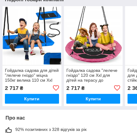
Гойдалка садова для дітей
Гойдалка садова "лелече
Гойд
"лелече гніздо" міцна
гніздо" 120 см Xxl для
для 
150кг велика 110 см Xxl
дітей на терасу до
стій
будинку
2 717
2 717
2 3
₴
₴
Купити
Купити
Про нас
92% позитивних з 328 відгуків за рік