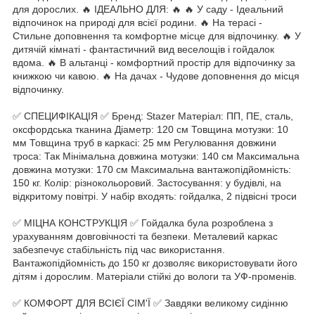
для дорослих. 🔥 ІДЕАЛЬНО ДЛЯ: 🔥 🔥 У саду - Ідеальний
відпочинок на природі для всієї родини. 🔥 На терасі -
Стильне доповнення та комфортне місце для відпочинку. 🔥 У
дитячій кімнаті - фантастичний вид веселощів і гойдалок
вдома. 🔥 В альтанці - комфортний простір для відпочинку за
книжкою чи кавою. 🔥 На дачах - Чудове доповнення до місця
відпочинку.
✅ СПЕЦИФІКАЦІЯ ✅ Бренд: Stazer Матеріал: ПП, ПЕ, сталь,
оксфордська тканина Діаметр: 120 см Товщина мотузки: 10
мм Товщина труб в каркасі: 25 мм Регулювання довжини
троса: Так Мінімальна довжина мотузки: 140 см Максимальна
довжина мотузки: 170 см Максимальна вантажопідйомність:
150 кг. Колір: різнокольоровий. Застосування: у будівлі, на
відкритому повітрі. У набір входять: гойдалка, 2 підвісні троси
✅ МІЦНА КОНСТРУКЦІЯ ✅ Гойдалка була розроблена з
урахуванням довговічності та безпеки. Металевий каркас
забезпечує стабільність під час використання.
Вантажопідйомність до 150 кг дозволяє використовувати його
дітям і дорослим. Матеріали стійкі до вологи та УФ-променів.
✅ КОМФОРТ ДЛЯ ВСІЄЇ СІМ'Ї ✅ Завдяки великому сидінню