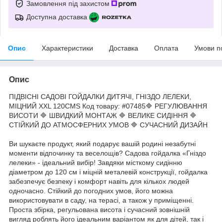
Замовлення під захистом
Доступна доставка
Опис
Характеристики
Доставка
Оплата
Умови п
Опис
ПІДВІСНІ САДОВІ ГОЙДАЛКИ ДИТЯЧІ, ГНІЗДО ЛЕЛЕКИ,
МІЦНИЙ XXL 120CMS Код товару: #07485🔷 РЕГУЛЮВАННЯ
ВИСОТИ 🔷 ШВИДКИЙ МОНТАЖ 🔷 ВЕЛИКЕ СИДІННЯ 🔷
СТІЙКИЙ ДО АТМОСФЕРНИХ УМОВ 🔷 СУЧАСНИЙ ДИЗАЙН
Ви шукаєте продукт, який подарує вашій родині незабутні
моменти відпочинку та веселощів? Садова гойдалка «Гніздо
лелеки» - ідеальний вибір! Завдяки місткому сидінню
діаметром до 120 см і міцній металевій конструкції, гойдалка
забезпечує безпеку і комфорт навіть для кількох людей
одночасно. Стійкий до погодних умов, його можна
використовувати в саду, на терасі, а також у приміщенні.
Проста збірка, регульована висота і сучасний зовнішній
вигляд роблять його ідеальним варіантом як для дітей, так і