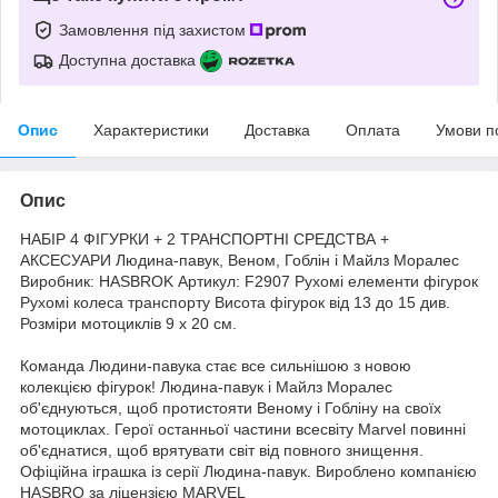
Замовлення під захистом
Доступна доставка
Опис
Характеристики
Доставка
Оплата
Умови п
Опис
НАБІР 4 ФІГУРКИ + 2 ТРАНСПОРТНІ СРЕДСТВА +
АКСЕСУАРИ Людина-павук, Веном, Гоблін і Майлз Моралес
Виробник: HASBROK Артикул: F2907 Рухомі елементи фігурок
Рухомі колеса транспорту Висота фігурок від 13 до 15 див.
Розміри мотоциклів 9 х 20 см.
Команда Людини-павука стає все сильнішою з новою
колекцією фігурок! Людина-павук і Майлз Моралес
об'єднуються, щоб протистояти Веному і Гобліну на своїх
мотоциклах. Герої останньої частини всесвіту Marvel повинні
об'єднатися, щоб врятувати світ від повного знищення.
Офіційна іграшка із серії Людина-павук. Вироблено компанією
HASBRO за ліцензією MARVEL