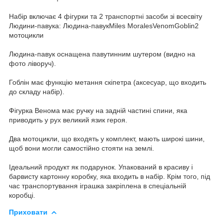
Набір включає 4 фігурки та 2 транспортні засоби зі всесвіту
Людини-павука: Людина-павукMiles MoralesVenomGoblin2
мотоцикли
Людина-павук оснащена павутинним шутером (видно на
фото ліворуч).
Гоблін має функцію метання скіпетра (аксесуар, що входить
до складу набір).
Фігурка Венома має ручку на задній частині спини, яка
приводить у рух великий язик героя.
Два мотоцикли, що входять у комплект, мають широкі шини,
щоб вони могли самостійно стояти на землі.
Ідеальний продукт як подарунок. Упакований в красиву і
барвисту картонну коробку, яка входить в набір. Крім того, під
час транспортування іграшка закріплена в спеціальній
коробці.
Приховати