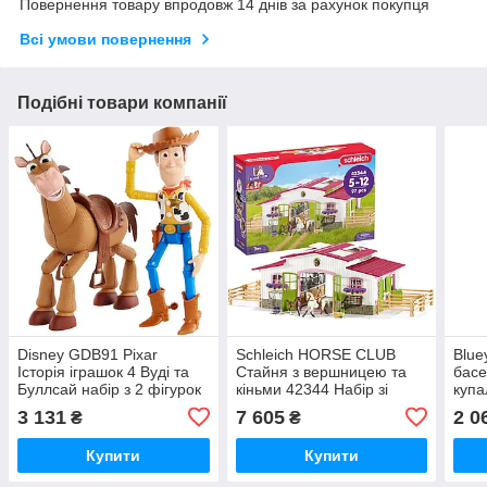
Повернення товару впродовж 14 днів за рахунок покупця
Всі умови повернення
Подібні товари компанії
Disney GDB91 Pixar
Schleich HORSE CLUB
Blue
Історія іграшок 4 Вуді та
Стайня з вершницею та
басе
Буллсай набір з 2 фігурок
кіньми 42344 Набір зі
купа
для сюжетної гри
стайнею фігуркою 2
трам
3 131
7 605
2 0
₴
₴
кіньми та аксесуарами
майд
Подарунок для дітей від 5
для 
Купити
Купити