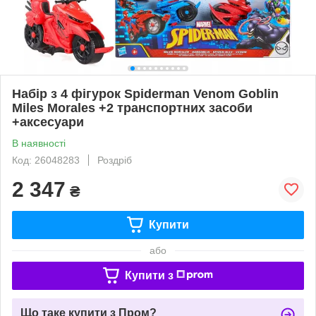
Набір з 4 фігурок Spiderman Venom Goblin
Miles Morales +2 транспортних засоби
+аксесуари
В наявності
Код: 26048283
Роздріб
2 347
₴
Купити
або
Купити з
Що таке купити з Пром?