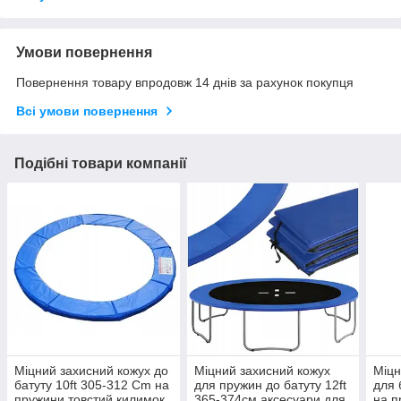
Умови повернення
Повернення товару впродовж 14 днів за рахунок покупця
Всі умови повернення
Подібні товари компанії
Міцний захисний кожух до
Міцний захисний кожух
Міцн
батуту 10ft 305-312 Cm на
для пружин до батуту 12ft
для 
пружини товстий килимок
365-374см аксесуари для
на п