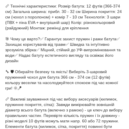
📏 Технічні характеристики: Розмір батута: 12 футів (366-374
см) Загальна ширина: прибл. 30 - 32 см Ширина покриття: 24
см (чохол з поролоном) + комір 7 - 10 см Технологія: 3 шари
(ПВХ + піна EVA + внутрішній шар) Колір: різнокольоровий
(райдужний) Монтаж: ремінці для кріплення
🎯 Чому це варто?✅ Гарантує захист пружин і рами батута✅
Захищає користувачів від травм✅ Швидка та інтуїтивно
зрозуміла збірка✅ Міцний, стійкий до УФ-випромінювання та
води✅ Надає батуту естетичного вигляду та освіжає його
дизайн
🔧 🛡️ Обирайте безпеку та якість! Виберіть 3-шаровий
пружинний чохол для батута 366 см - 374 см (12 футів)
кольору веселки та насолоджуйтеся спокоєм під час кожної
гри! 🌞🪁
📏 Важливі зауваження під час вибору аксесуарів (килимок,
пружинне покриття, сітка): Завжди вимірювайте зовнішній
діаметр всього батута (включно з рамою) - це ключ до вибору
правильних частин. Перевірте кількість пружин і їх довжину -
різні моделі 10 футів можуть мати напр. 60 або 72 пружини.
Елементи батута (килимок, сітка, покриття) повинні бути