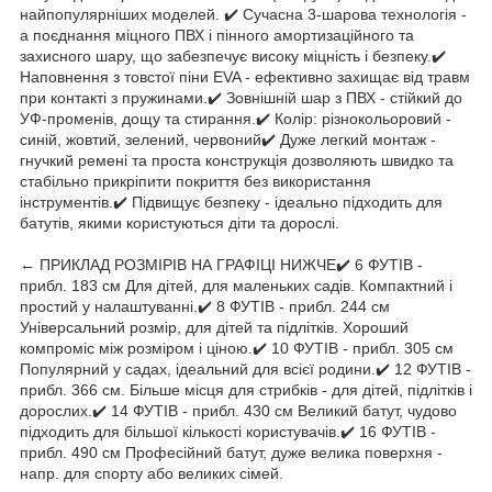
найпопулярніших моделей. ✔️ Сучасна 3-шарова технологія -
a поєднання міцного ПВХ і пінного амортизаційного та
захисного шару, що забезпечує високу міцність і безпеку.✔️
Наповнення з товстої піни EVA - ефективно захищає від травм
при контакті з пружинами.✔️ Зовнішній шар з ПВХ - стійкий до
УФ-променів, дощу та стирання.✔️ Колір: різнокольоровий -
синій, жовтий, зелений, червоний✔️ Дуже легкий монтаж -
гнучкий ремені та проста конструкція дозволяють швидко та
стабільно прикріпити покриття без використання
інструментів.✔️ Підвищує безпеку - ідеально підходить для
батутів, якими користуються діти та дорослі.
← ПРИКЛАД РОЗМІРІВ НА ГРАФІЦІ НИЖЧЕ✔️ 6 ФУТІВ -
прибл. 183 см Для дітей, для маленьких садів. Компактний і
простий у налаштуванні.✔️ 8 ФУТІВ - прибл. 244 см
Універсальний розмір, для дітей та підлітків. Хороший
компроміс між розміром і ціною.✔️ 10 ФУТІВ - прибл. 305 см
Популярний у садах, ідеальний для всієї родини.✔️ 12 ФУТІВ -
прибл. 366 см. Більше місця для стрибків - для дітей, підлітків і
дорослих.✔️ 14 ФУТІВ - прибл. 430 см Великий батут, чудово
підходить для більшої кількості користувачів.✔️ 16 ФУТІВ -
прибл. 490 см Професійний батут, дуже велика поверхня -
напр. для спорту або великих сімей.