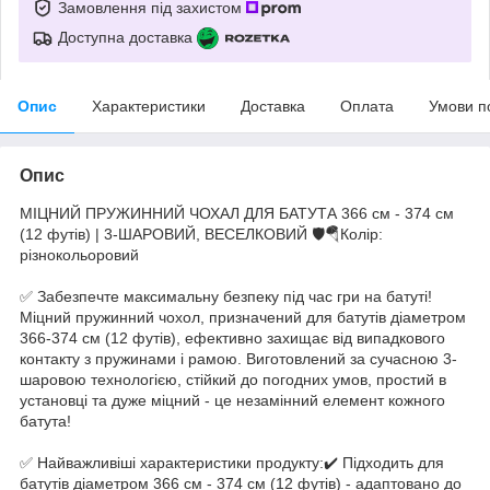
Замовлення під захистом
Доступна доставка
Опис
Характеристики
Доставка
Оплата
Умови п
Опис
МІЦНИЙ ПРУЖИННИЙ ЧОХАЛ ДЛЯ БАТУТА 366 см - 374 см
(12 футів) | 3-ШАРОВИЙ, ВЕСЕЛКОВИЙ 🛡️🪂Колір:
різнокольоровий
✅ Забезпечте максимальну безпеку під час гри на батуті!
Міцний пружинний чохол, призначений для батутів діаметром
366-374 см (12 футів), ефективно захищає від випадкового
контакту з пружинами і рамою. Виготовлений за сучасною 3-
шаровою технологією, стійкий до погодних умов, простий в
установці та дуже міцний - це незамінний елемент кожного
батута!
✅ Найважливіші характеристики продукту:✔️ Підходить для
батутів діаметром 366 см - 374 см (12 футів) - адаптовано до