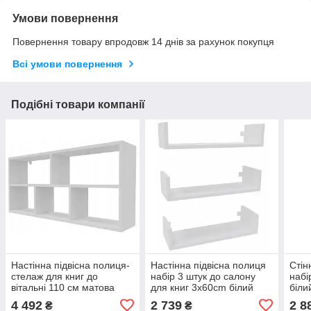
Умови повернення
Повернення товару впродовж 14 днів за рахунок покупця
Всі умови повернення
Подібні товари компанії
Настінна підвісна полиця-
Настінна підвісна полиця
Стін
стелаж для книг до
набір 3 штук до салону
набі
вітальні 110 см матова
для книг 3x60cm білий
біли
біла Junior
матовий
4 492
2 739
2 8
₴
₴