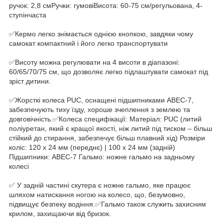
ручок: 2,8 смРучки: гумовіВисота: 60-75 см/регульована, 4-
ступінчаста
✅Кермо легко знімається однією кнопкою, завдяки чому
самокат компактний і його легко транспортувати
✅Висоту можна регулювати на 4 висоти в діапазоні:
60/65/70/75 см, що дозволяє легко підлаштувати самокат під
зріст дитини.
✅Жорсткі колеса PUC, оснащені підшипниками ABEC-7,
забезпечують тиху їзду, хороше зчеплення з землею та
довговічність.✅Колеса специфікації: Матеріал: PUC (литий
поліуретан, який є кращої якості, ніж литий під тиском – більш
стійкий до стирання, забезпечує більш плавний хід) Розміри
коліс: 120 x 24 мм (переднє) | 100 x 24 мм (задній)
Підшипники: ABEC-7 Гальмо: ножне гальмо на задньому
колесі
✅ У задній частині скутера є ножне гальмо, яке працює
шляхом натискання ногою на колесо, що, безумовно,
підвищує безпеку водіння.✅Гальмо також служить захисним
крилом, захищаючи від бризок.