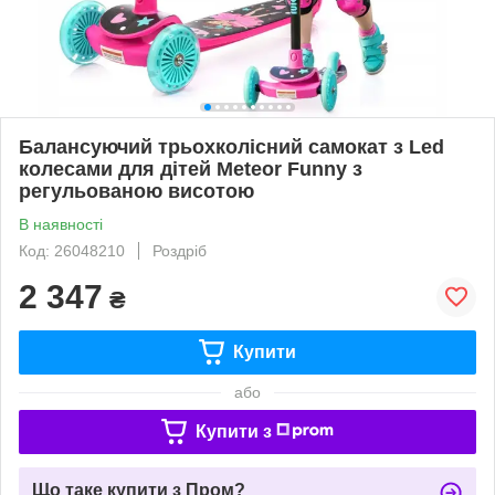
Балансуючий трьохколісний самокат з Led
колесами для дітей Meteor Funny з
регульованою висотою
В наявності
Код: 26048210
Роздріб
2 347
₴
Купити
або
Купити з
Що таке купити з Пром?