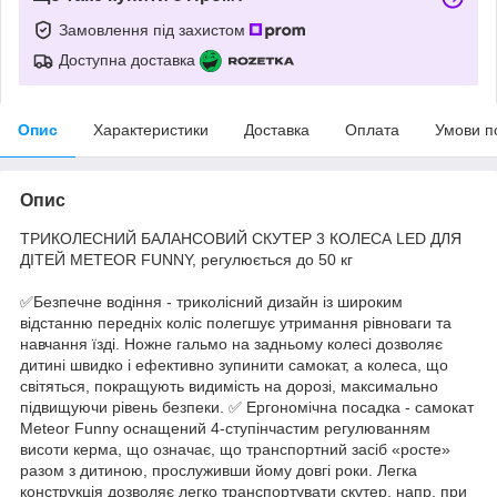
Замовлення під захистом
Доступна доставка
Опис
Характеристики
Доставка
Оплата
Умови п
Опис
ТРИКОЛЕСНИЙ БАЛАНСОВИЙ СКУТЕР 3 КОЛЕСА LED ДЛЯ
ДІТЕЙ METEOR FUNNY, регулюється до 50 кг
✅Безпечне водіння - триколісний дизайн із широким
відстанню передніх коліс полегшує утримання рівноваги та
навчання їзді. Ножне гальмо на задньому колесі дозволяє
дитині швидко і ефективно зупинити самокат, а колеса, що
світяться, покращують видимість на дорозі, максимально
підвищуючи рівень безпеки. ✅ Ергономічна посадка - самокат
Meteor Funny оснащений 4-ступінчастим регулюванням
висоти керма, що означає, що транспортний засіб «росте»
разом з дитиною, прослуживши йому довгі роки. Легка
конструкція дозволяє легко транспортувати скутер, напр. при