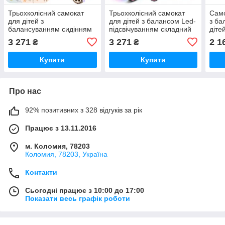
Трьохколісний самокат
Трьохколісний самокат
Само
для дітей з
для дітей з балансом Led-
з ба
балансуванням сидінням
підсвічуванням складний
діте
та Led колесами
регу
3 271
3 271
2 1
₴
₴
Купити
Купити
Про нас
92% позитивних з 328 відгуків за рік
Працює з 13.11.2016
м. Коломия, 78203
Коломия, 78203, Україна
Контакти
Сьогодні працює з 10:00 до 17:00
Показати весь графік роботи