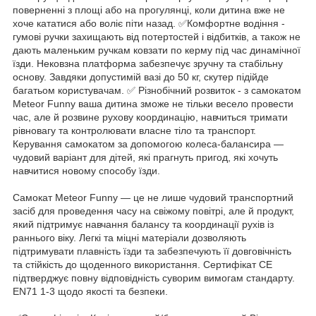
поверненні з площі або на прогулянці, коли дитина вже не
хоче кататися або воліє піти назад. ✅Комфортне водіння -
гумові ручки захищають від потертостей і відбитків, а також не
дають маленьким ручкам ковзати по керму під час динамічної
їзди. Нековзна платформа забезпечує зручну та стабільну
основу. Завдяки допустимій вазі до 50 кг, скутер підійде
багатьом користувачам. ✅ Різнобічний розвиток - з самокатом
Meteor Funny ваша дитина зможе не тільки весело провести
час, але й розвине рухову координацію, навчиться тримати
рівновагу та контролювати власне тіло та транспорт.
Керування самокатом за допомогою колеса-балансира —
чудовий варіант для дітей, які прагнуть пригод, які хочуть
навчитися новому способу їзди.
Самокат Meteor Funny — це не лише чудовий транспортний
засіб для проведення часу на свіжому повітрі, але й продукт,
який підтримує навчання балансу та координації рухів із
раннього віку. Легкі та міцні матеріали дозволяють
підтримувати плавність їзди та забезпечують її довговічність
та стійкість до щоденного використання. Сертифікат CE
підтверджує повну відповідність суворим вимогам стандарту.
EN71 1-3 щодо якості та безпеки.