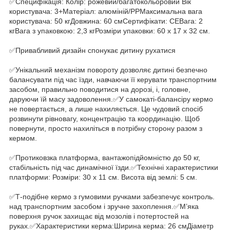
✅Специфікація: Колір: рожевий/багатокольоровий Вік
користувача: 3+Матеріал: алюміній/PPМаксимальна вага
користувача: 50 кгДовжина: 60 смСертифікати: CEВага: 2
кгВага з упаковкою: 2,3 кгРозміри упаковки: 60 x 17 x 32 см.
✅Привабливий дизайн спонукає дитину рухатися
✅Унікальний механізм повороту дозволяє дитині безпечно
балансувати під час їзди, навчаючи її керувати транспортним
засобом, правильно поводитися на дорозі, і, головне,
даруючи їй масу задоволення.✅У самокаті-балансіру кермо
не повертається, а лише нахиляється. Це чудовий спосіб
розвинути рівновагу, концентрацію та координацію. Щоб
повернути, просто нахиліться в потрібну сторону разом з
кермом.
✅Протиковзка платформа, вантажопідйомністю до 50 кг,
стабільність під час динамічної їзди.✅Технічні характеристики
платформи: Розміри: 30 x 11 см. Висота від землі: 5 см.
✅Т-подібне кермо з гумовими ручками забезпечує контроль.
над транспортним засобом і зручне захоплення.✅М’яка
поверхня ручок захищає від мозолів і потертостей на
руках.✅Характеристики керма:Ширина керма: 26 смДіаметр