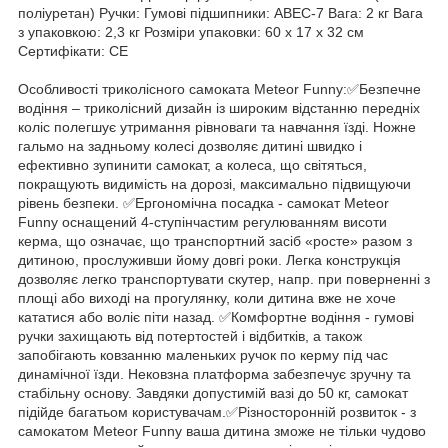
поліуретан) Ручки: Гумові підшипники: ABEC-7 Вага: 2 кг Вага
з упаковкою: 2,3 кг Розміри упаковки: 60 x 17 x 32 см
Сертифікати: CE
Особливості триколісного самоката Meteor Funny:✅Безпечне
водіння – триколісний дизайн із широким відстанню передніх
коліс полегшує утримання рівноваги та навчання їзді. Ножне
гальмо на задньому колесі дозволяє дитині швидко і
ефективно зупинити самокат, а колеса, що світяться,
покращують видимість на дорозі, максимально підвищуючи
рівень безпеки. ✅Ергономічна посадка - самокат Meteor
Funny оснащений 4-ступінчастим регулюванням висоти
керма, що означає, що транспортний засіб «росте» разом з
дитиною, прослуживши йому довгі роки. Легка конструкція
дозволяє легко транспортувати скутер, напр. при поверненні з
площі або виході на прогулянку, коли дитина вже не хоче
кататися або воліє піти назад. ✅Комфортне водіння - гумові
ручки захищають від потертостей і відбитків, а також
запобігають ковзанню маленьких ручок по керму під час
динамічної їзди. Нековзна платформа забезпечує зручну та
стабільну основу. Завдяки допустимій вазі до 50 кг, самокат
підійде багатьом користувачам.✅Різносторонній розвиток - з
самокатом Meteor Funny ваша дитина зможе не тільки чудово