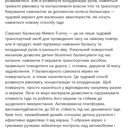
розважитися, але й розвинути координацію рухів, навчиться
тримати рівновагу та контролювати власне тіло та транспорт.
Керування самокатом за допомогою колеса-балансира —
чудовий варіант для маленьких авантюристів, які хочуть
навчитися новому способу їзди.
Самокат-балансир Meteor Funny — це не лише чудовий
транспортний засіб для проведення часу на свіжому повітрі,
але й продукт, який підтримує навчання балансу та
координації рухів із раннього віку. Унікальний поворотний
механізм дозволяє дитині безпечно балансувати під час
катання, навчаючи її керувати транспортним засобом,
правильно поводитися на дорозі, і, головне, даруючи їй масу
задоволення. У балансирного самоката кермо не
повертається, а тільки нахиляється. Це чудовий спосіб
розвинути рівновагу, концентрацію та координацію. Щоб
повернути, просто нахиліться у відповідному напрямку разом
із кермом. Легкі та міцні матеріали дозволяють підтримувати
плавність їзди та роблять його міцним та стійким до
щоденного використання. Антиковзаюча платформа,
вантажопідйомністю до 50 кг, стійкість під час динамічної їзди.
Крім того, привабливий дизайн спонукає дитину рухатися і
ефективно відволікає її від екрану. T-образне кермо з
гумовими ручками забезпечує контроль над автомобілем і