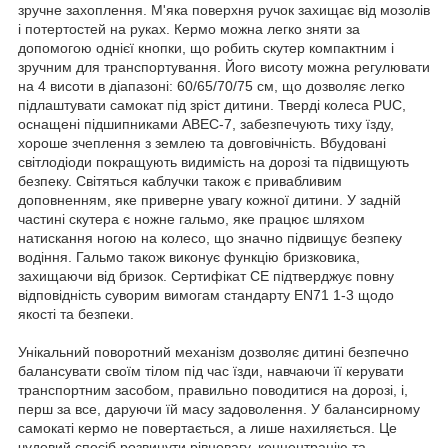
зручне захоплення. М'яка поверхня ручок захищає від мозолів
і потертостей на руках. Кермо можна легко зняти за
допомогою однієї кнопки, що робить скутер компактним і
зручним для транспортування. Його висоту можна регулювати
на 4 висоти в діапазоні: 60/65/70/75 см, що дозволяє легко
підлаштувати самокат під зріст дитини. Тверді колеса PUC,
оснащені підшипниками ABEC-7, забезпечують тиху їзду,
хороше зчеплення з землею та довговічність. Вбудовані
світлодіоди покращують видимість на дорозі та підвищують
безпеку. Світяться каблучки також є привабливим
доповненням, яке приверне увагу кожної дитини. У задній
частині скутера є ножне гальмо, яке працює шляхом
натискання ногою на колесо, що значно підвищує безпеку
водіння. Гальмо також виконує функцію бризковика,
захищаючи від бризок. Сертифікат CE підтверджує повну
відповідність суворим вимогам стандарту EN71 1-3 щодо
якості та безпеки.
Унікальний поворотний механізм дозволяє дитині безпечно
балансувати своїм тілом під час їзди, навчаючи її керувати
транспортним засобом, правильно поводитися на дорозі, і,
перш за все, даруючи їй масу задоволення. У балансирному
самокаті кермо не повертається, а лише нахиляється. Це
чудовий спосіб розвинути рівновагу, концентрацію та