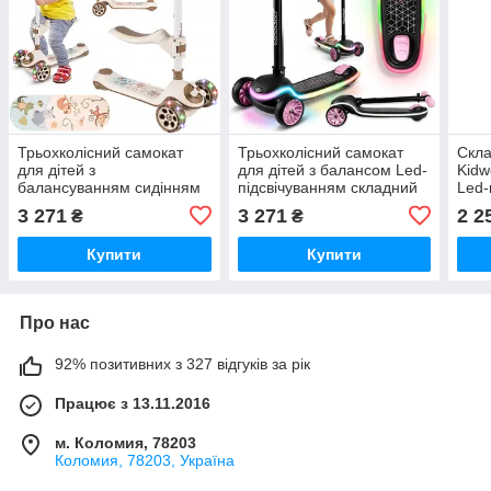
Трьохколісний самокат
Трьохколісний самокат
Скла
для дітей з
для дітей з балансом Led-
Kidw
балансуванням сидінням
підсвічуванням складний
Led-
та Led колесами
ваго
3 271
3 271
2 2
₴
₴
Купити
Купити
Про нас
92% позитивних з 327 відгуків за рік
Працює з 13.11.2016
м. Коломия, 78203
Коломия, 78203, Україна