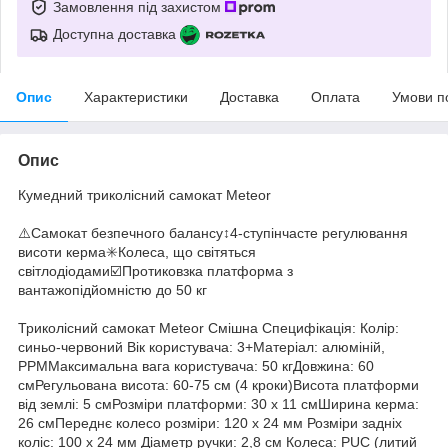
Замовлення під захистом
Доступна доставка
Опис
Характеристики
Доставка
Оплата
Умови п
Опис
Кумедний триколісний самокат Meteor
⚠️Самокат безпечного балансу↕️4-ступінчасте регулювання
висоти керма✳️Колеса, що світяться
світлодіодами☑️Протиковзка платформа з
вантажопідйомністю до 50 кг
Триколісний самокат Meteor Смішна Специфікація: Колір:
синьо-червоний Вік користувача: 3+Матеріал: алюміній,
PPMМаксимальна вага користувача: 50 кгДовжина: 60
смРегульована висота: 60-75 см (4 кроки)Висота платформи
від землі: 5 смРозміри платформи: 30 x 11 смШирина керма:
26 смПереднє колесо розміри: 120 x 24 мм Розміри задніх
коліс: 100 x 24 мм Діаметр ручки: 2,8 см Колеса: PUC (литий