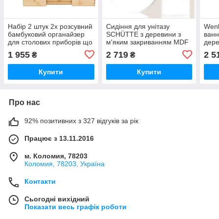
Набір 2 штук 2x розсувний
Сидіння для унітазу
Wenk
бамбуковий органайзер
SCHÜTTE з деревини з
ванн
для столових приборів що
м'яким закриванням MDF
дере
вкладається до шухляди
дерев'яне ядро біле
см
1 955
2 719
2 5
₴
₴
регульований
навантаження до 175 кг
Купити
Купити
Про нас
92% позитивних з 327 відгуків за рік
Працює з 13.11.2016
м. Коломия, 78203
Коломия, 78203, Україна
Контакти
Сьогодні вихідний
Показати весь графік роботи