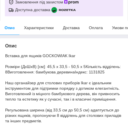
Замовлення під захистом
Доступна доставка
Опис
Характеристики
Доставка
Оплата
Умови п
Опис
Вставка для ящиків GOCKOWIAK Ikar
Розміри (ДxШxВ) [см]: 45,5 x 33,5 - 50,5 x 5Кількість відділень:
8Виготовлення: бамбукова деревинаІндекс: 1131825
Наш органайзер для столових приборів Ikar є ідеальним
інструментом для підтримки порядку з дотиком елегантність.
Виготовлений із міцного бамбукового дерева, він привносить
тепло та естетику як у сучасні, так і в класичні приміщення.
Регульована ширина (від 33,5 см до 50,5 см) адаптується до
різних ящиків, пропонуючи 8 відділень для столових приладів
та інших предметів.