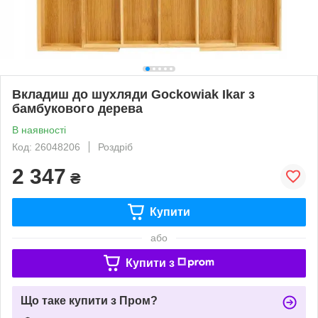
Вкладиш до шухляди Gockowiak Ikar з
бамбукового дерева
В наявності
Код: 26048206
Роздріб
2 347
₴
Купити
або
Купити з
Що таке купити з Пром?