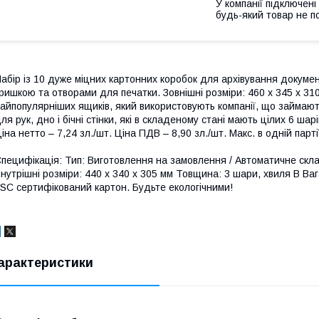
У компанії підключені
будь-який товар не п
абір із 10 дуже міцних картонних коробок для архівування докумен
ришкою та отворами для печатки. Зовнішні розміри: 460 х 345 х 31
айпопулярніших ящиків, який використовують компанії, що займают
ля рук, дно і бічні стінки, які в складеному стані мають цілих 6 шар
іна нетто – 7,24 зл./шт. Ціна ПДВ – 8,90 зл./шт. Макс. в одній партії
пецифікація: Тип: Виготовлення на замовлення / Автоматичне скла
нутрішні розміри: 440 x 340 x 305 мм Товщина: 3 шари, хвиля В Вага
SC сертифікований картон. Будьте екологічними!
арактеристики