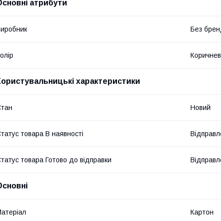
Основні атрибути
иробник
Без брен
олір
Коричне
Користувальницькі характеристики
Стан
Новий
татус товара В наявності
Відправл
татус товара Готово до відправки
Відправл
Основні
атеріал
Картон