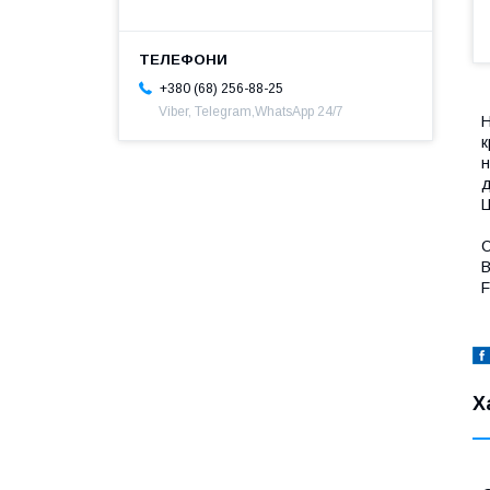
+380 (68) 256-88-25
Viber, Telegram,WhatsApp 24/7
Н
к
н
д
Ц
С
В
F
Х