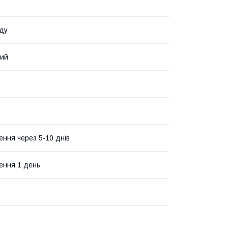
ду
вий
ення через 5-10 днів
ення 1 день