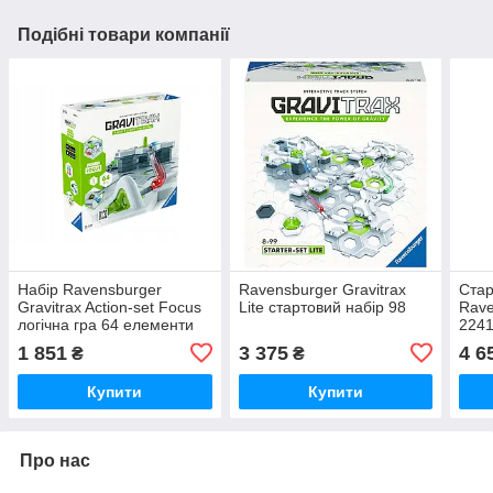
Подібні товари компанії
Набір Ravensburger
Ravensburger Gravitrax
Стар
Gravitrax Action-set Focus
Lite стартовий набір 98
Rave
логічна гра 64 елементи
224
1 851
3 375
4 6
₴
₴
Купити
Купити
Про нас