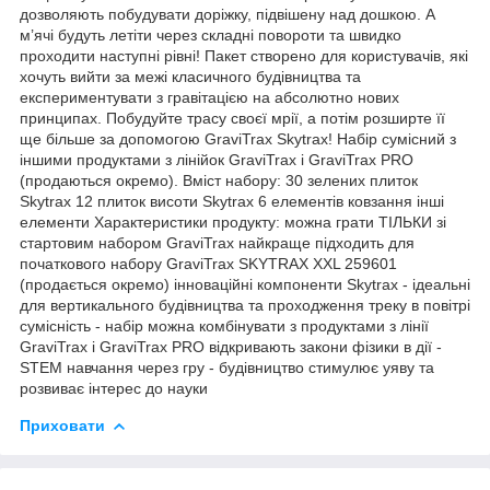
дозволяють побудувати доріжку, підвішену над дошкою. А
м’ячі будуть летіти через складні повороти та швидко
проходити наступні рівні! Пакет створено для користувачів, які
хочуть вийти за межі класичного будівництва та
експериментувати з гравітацією на абсолютно нових
принципах. Побудуйте трасу своєї мрії, а потім розширте її
ще більше за допомогою GraviTrax Skytrax! Набір сумісний з
іншими продуктами з лінійок GraviTrax і GraviTrax PRO
(продаються окремо). Вміст набору: 30 зелених плиток
Skytrax 12 плиток висоти Skytrax 6 елементів ковзання інші
елементи Характеристики продукту: можна грати ТІЛЬКИ зі
стартовим набором GraviTrax найкраще підходить для
початкового набору GraviTrax SKYTRAX XXL 259601
(продається окремо) інноваційні компоненти Skytrax - ідеальні
для вертикального будівництва та проходження треку в повітрі
сумісність - набір можна комбінувати з продуктами з лінії
GraviTrax і GraviTrax PRO відкривають закони фізики в дії -
STEM навчання через гру - будівництво стимулює уяву та
розвиває інтерес до науки
Приховати