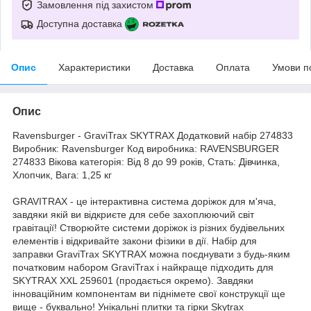
Замовлення під захистом
Доступна доставка
Опис
Характеристики
Доставка
Оплата
Умови п
Опис
Ravensburger - GraviTrax SKYTRAX Додатковий набір 274833
Виробник: Ravensburger Код виробника: RAVENSBURGER
274833 Вікова категорія: Від 8 до 99 років, Стать: Дівчинка,
Хлопчик, Вага: 1,25 кг
GRAVITRAX - це інтерактивна система доріжок для м'яча,
завдяки якій ви відкриєте для себе захоплюючий світ
гравітації! Створюйте системи доріжок із різних будівельних
елементів і відкривайте закони фізики в дії. Набір для
заправки GraviTrax SKYTRAX можна поєднувати з будь-яким
початковим набором GraviTrax і найкраще підходить для
SKYTRAX XXL 259601 (продається окремо). Завдяки
інноваційним компонентам ви піднімете свої конструкції ще
вище - буквально! Унікальні плитки та гірки Skytrax