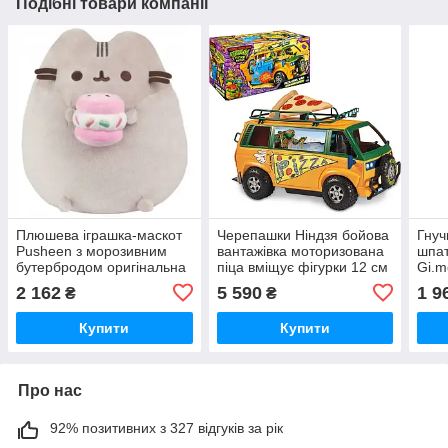
Подібні товари компанії
Плюшева іграшка-маскот
Черепашки Ніндзя бойова
Гнуч
Pusheen з морозивним
вантажівка моторизована
шпат
бутербродом оригінальна
піца вміщує фігурки 12 см
Gi.m
м'яка іграшка 24см
іграшка для дітей від 4
книг
2 162
5 590
1 9
₴
₴
років
Купити
Купити
Про нас
92% позитивних з 327 відгуків за рік