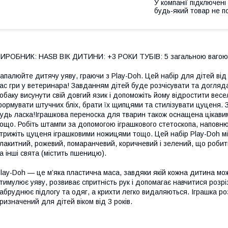
У компанії підключені
будь-який товар не п
ИРОБНИК: HASB ВІК ДИТИНИ: +3 РОКИ ТУБІВ: 5 загальною вагою 
апалюйте дитячу уяву, граючи з Play-Doh. Цей набір для дітей від 
ас гри у ветеринара! Завданням дітей буде розчісувати та догляд
обаку висунути свій довгий язик і допоможіть йому відростити весел
ормувати штучних бліх, брати їх щипцями та стилізувати цуценя. 
удь ласка!Іграшкова переноска для тварин також оснащена цікави
ощо. Робіть штампи за допомогою іграшкового стетоскопа, наповнюй
трижіть цуценя іграшковими ножицями тощо. Цей набір Play-Doh міс
лакитний, рожевий, помаранчевий, коричневий і зелений, що роби
а інші свята (містить пшеницю).
lay-Doh — це м’яка пластична маса, завдяки якій кожна дитина мож
тимулює уяву, розвиває спритність рук і допомагає навчитися розрі
абруднює підлогу та одяг, а крихти легко видаляються. Іграшка р
ризначений для дітей віком від 3 років.