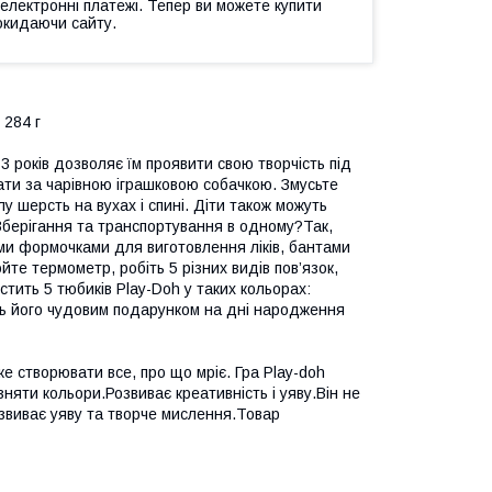
 електронні платежі. Тепер ви можете купити
окидаючи сайту.
284 г
3 років дозволяє їм проявити свою творчість під
ати за чарівною іграшковою собачкою. Змусьте
у шерсть на вухах і спині. Діти також можуть
Зберігання та транспортування в одному?Так,
ми формочками для виготовлення ліків, бантами
те термометр, робіть 5 різних видів пов’язок,
тить 5 тюбиків Play-Doh у таких кольорах:
ть його чудовим подарунком на дні народження
е створювати все, про що мріє. Гра Play-doh
зняти кольори.Розвиває креативність і уяву.Він не
озвиває уяву та творче мислення.Товар