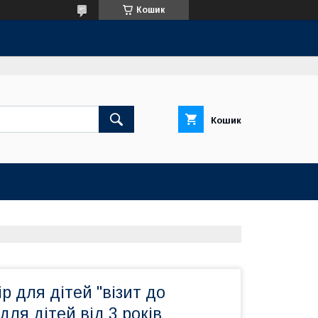
Кошик
Кошик
р для дітей "візит до
для дітей від 3 років