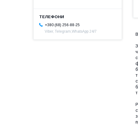
+380 (68) 256-88-25
Viber, Telegram,WhatsApp 24/7
В
З
ч
с
ф
б
т
с
б
т
P
с
з
п