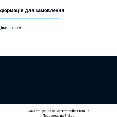
нформація для замовлення
іна:
2 108 ₴
Сайт створений на маркетплейсі
Prom.ua
Продавець на Bigl.ua