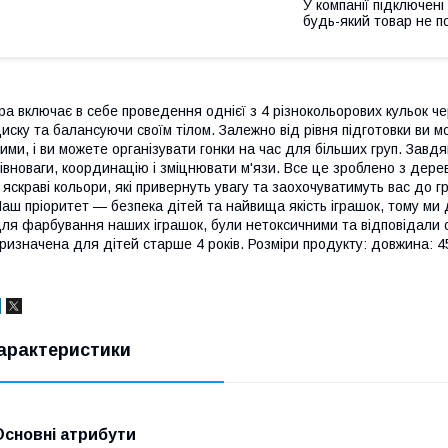
У компанії підключені
будь-який товар не п
ра включає в себе проведення однієї з 4 різнокольорових кульок че
иску та балансуючи своїм тілом. Залежно від рівня підготовки ви 
ими, і ви можете організувати гонки на час для більших груп. Завд
івноваги, координацію і зміцнювати м'язи. Все це зроблено з де
 яскраві кольори, які привернуть увагу та заохочуватимуть вас до
аш пріоритет — безпека дітей та найвища якість іграшок, тому ми
ля фарбування наших іграшок, були нетоксичними та відповідали 
ризначена для дітей старше 4 років. Розміри продукту: довжина: 4
арактеристики
Основні атрибути