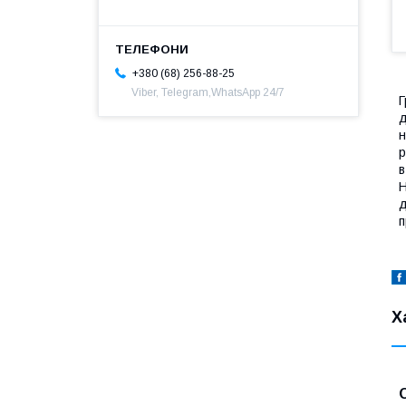
+380 (68) 256-88-25
Viber, Telegram,WhatsApp 24/7
Г
д
н
р
в
Н
д
п
Х