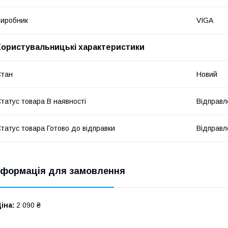
иробник
VIGA
Користувальницькі характеристики
Стан
Новий
татус товара В наявності
Відправл
татус товара Готово до відправки
Відправл
нформація для замовлення
іна:
2 090 ₴