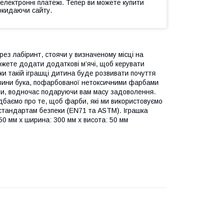
 електронні платежі. Тепер ви можете купити
окидаючи сайту.
рез лабіринт, стоячи у визначеному місці на
можете додати додаткові м’ячі, щоб керувати
яки такій іграшці дитина буде розвивати почуття
ревини бука, пофарбованої нетоксичними фарбами
 гри, водночас подаруючи вам масу задоволення.
 дбаємо про те, щоб фарби, які ми використовуємо
стандартам безпеки (EN71 та ASTM). Іграшка
50 мм x ширина: 300 мм x висота: 50 мм