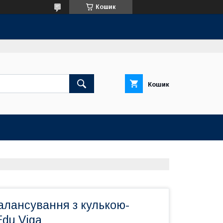
Кошик
Кошик
алансування з кулькою-
du Viga