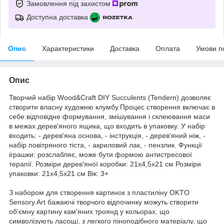
Замовлення під захистом
Доступна доставка
Опис
Характеристики
Доставка
Оплата
Умови п
Опис
Творчий набір Wood&Craft DIY Succulents (Tendern) дозволяє
створити власну художню клумбу.Процес створення включає в
себе відповідне формування, змішування і склеювання маси
в межах дерев'яного ящика, що входить в упаковку. У набір
входить: - дерев'яна основа, - інструкція, - дерев'яний ніж, -
набір повітряного тіста, - акриловий лак, - пензлик. Функції
іграшки: розслабляє, може бути формою антистресової
терапії. Розміри дерев'яної коробки: 21x4,5x21 см Розміри
упаковки: 21x4,5x21 см Вік: 3+
З набором для створення картинок з пластиліну OKTO
Sensory Art бажаючі творчого відпочинку можуть створити
об'ємну картину кам'яних троянд у кольорах, що
символізують ласощі, з легкого піноподібного матеріалу, що