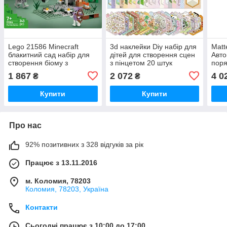
Lego 21586 Minecraft
3d наклейки Diy набір для
Matt
блакитний сад набір для
дітей для створення сцен
Авто
створення біому з
з пінцетом 20 штук
поря
майнкрафту
пере
1 867
2 072
4 0
₴
₴
гри:
Зигз
Купити
Купити
Про нас
92% позитивних з 328 відгуків за рік
Працює з 13.11.2016
м. Коломия, 78203
Коломия, 78203, Україна
Контакти
Сьогодні працює з 10:00 до 17:00