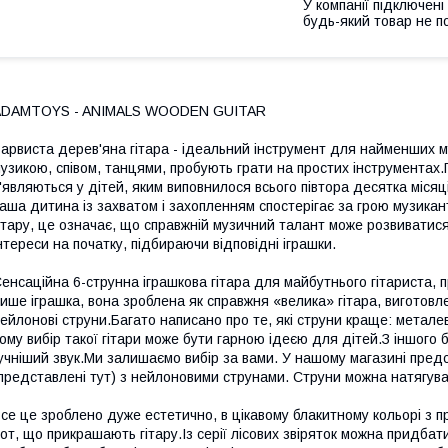
У компанії підключені
будь-який товар не п
ADAMTOYS - ANIMALS WOODEN GUITAR
арвиста дерев'яна гітара - ідеальний інструмент для найменших му
узикою, співом, танцями, пробують грати на простих інструментах
'являються у дітей, яким виповнилося всього півтора десятка міся
аша дитина із захватом і захопленням спостерігає за грою музикан
ітару, це означає, що справжній музичний талант може розвиватис
нтереси на початку, підбираючи відповідні іграшки.
енсаційна 6-струнна іграшкова гітара для майбутнього гітариста, пр
ише іграшка, вона зроблена як справжня «велика» гітара, виготовлен
ейлонові струни.Багато написано про те, які струни краще: металев
ому вибір такої гітари може бути гарною ідеєю для дітей.З іншого 
учніший звук.Ми залишаємо вибір за вами. У нашому магазині предст
представлені тут) з нейлоновими струнами. Струни можна натягува
се це зроблено дуже естетично, в цікавому блакитному кольорі з пр
от, що прикрашають гітару.Із серії лісових звіряток можна придбати 