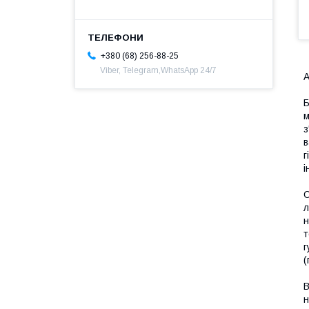
+380 (68) 256-88-25
Viber, Telegram,WhatsApp 24/7
Б
м
з
в
г
і
С
л
н
т
г
(
В
н