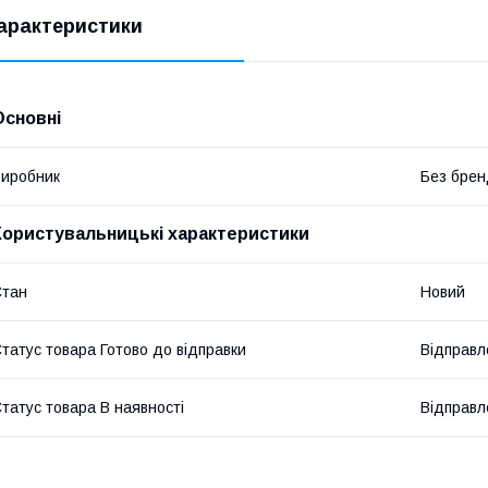
арактеристики
Основні
иробник
Без брен
Користувальницькі характеристики
Стан
Новий
татус товара Готово до відправки
Відправл
татус товара В наявності
Відправл