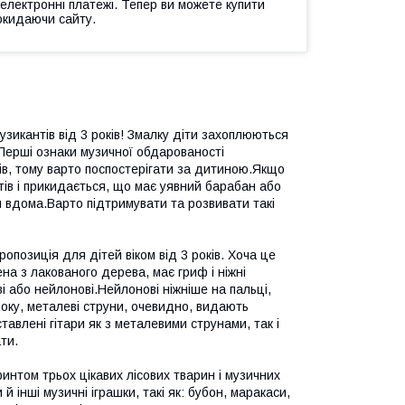
 електронні платежі. Тепер ви можете купити
окидаючи сайту.
зикантів від 3 років! Змалку діти захоплюються
.Перші ознаки музичної обдарованості
ців, тому варто поспостерігати за дитиною.Якщо
тів і прикидається, що має уявний барабан або
я вдома.Варто підтримувати та розвивати такі
опозиція для дітей віком від 3 років. Хоча це
а ​​з лакованого дерева, має гриф і ніжні
і або нейлонові.Нейлонові ніжніше на пальці,
боку, металеві струни, очевидно, видають
авлені гітари як з металевими струнами, так і
ти.
интом трьох цікавих лісових тварин і музичних
й інші музичні іграшки, такі як: бубон, маракаси,