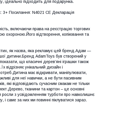
ку, ідеально підходить для подарунка.
ік: 3+ Посилання: N4021 CE Декларація
ність, включаючи права на реєстрацію торгових
вчою охороною.Його відтворення, копіювання та
стих, як назва, яка рекламує цей бренд.Адам —
вашої дитини.Бренд AdamToys був створений у
показати, що класичні дерев’яні іграшки також
Їх відрізняє унікальний дизайн і
 потреб.Дитина має відкривати, маніпулювати,
жливі для неї навички, а не бути пасивним
ів, які відповідають сучасним смакам не тільки
спект.Дерево, тканини та картон – це основні
ти росли з усвідомленням турботи про навколишнє
, і саме за них ми повинні піклуватися зараз.