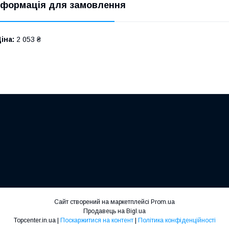
нформація для замовлення
іна:
2 053 ₴
Сайт створений на маркетплейсі
Prom.ua
Продавець на Bigl.ua
Topcenter.in.ua |
Поскаржитися на контент
|
Політика конфіденційності