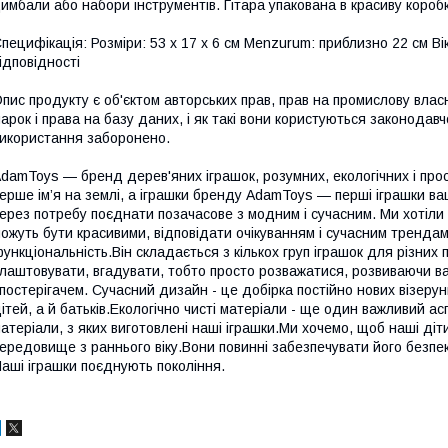
имбали або набори інструментів. Гітара упакована в красиву короб
пецифікація: Розміри: 53 x 17 x 6 см Menzurum: приблизно 22 см В
ідповідності
пис продукту є об'єктом авторських прав, прав на промислову влас
арок і права на базу даних, і як такі вони користуються законода
икористання заборонено.
damToys — бренд дерев'яних іграшок, розумних, екологічних і про
ерше ім’я на землі, а іграшки бренду AdamToys — перші іграшки 
ерез потребу поєднати позачасове з модним і сучасним. Ми хотіли 
ожуть бути красивими, відповідати очікуванням і сучасним трендам.
ункціональність.Він складається з кількох груп іграшок для різних
лаштовувати, вгадувати, тобто просто розважатися, розвиваючи ва
постерігачем. Сучасний дизайн - це добірка постійно нових візерунк
ітей, а й батьків.Екологічно чисті матеріали - ще один важливий а
атеріали, з яких виготовлені наші іграшки.Ми хочемо, щоб наші ді
ередовище з раннього віку.Вони повинні забезпечувати його безпеку
аші іграшки поєднують покоління.