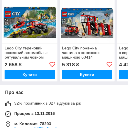
Lego City тереновий
Lego City пожежна
Lego
пожежний автомобіль з
частина з пожежною
з ве
рятувальним човном
машиною 60414
маш
60412
чов
2 658
5 318
4 4
₴
₴
Купити
Купити
Про нас
92% позитивних з 327 відгуків за рік
Працює з 13.11.2016
м. Коломия, 78203