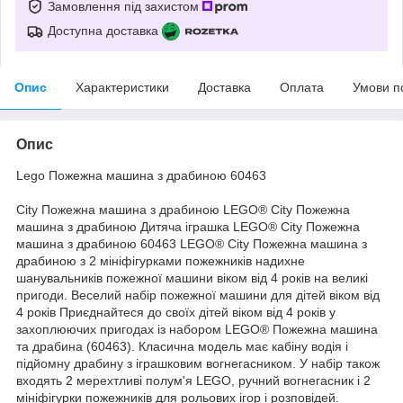
Замовлення під захистом
Доступна доставка
Опис
Характеристики
Доставка
Оплата
Умови п
Опис
Lego Пожежна машина з драбиною 60463
City Пожежна машина з драбиною LEGO® City Пожежна
машина з драбиною Дитяча іграшка LEGO® City Пожежна
машина з драбиною 60463 LEGO® City Пожежна машина з
драбиною з 2 мініфігурками пожежників надихне
шанувальників пожежної машини віком від 4 років на великі
пригоди. Веселий набір пожежної машини для дітей віком від
4 років Приєднайтеся до своїх дітей віком від 4 років у
захоплюючих пригодах із набором LEGO® Пожежна машина
та драбина (60463). Класична модель має кабіну водія і
підйомну драбину з іграшковим вогнегасником. У набір також
входять 2 мерехтливі полум'я LEGO, ручний вогнегасник і 2
мініфігурки пожежників для рольових ігор і розповідей.