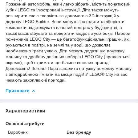
Пожежний автомобіль, який легко зібрати, містить початковий
кубик LEGO та ілюстровані інструкції. Діти також можуть
розширити свою творчість за допомогою 3D-інструкцій у
додатку LEGO Builder. Вони можуть знаходити та зберігати
комплекти, відстежувати власний прогрес у будівництві, а
також масштабувати та повертати моделі з усіх боків. Набори
пожежників LEGO City — це багатофункціональні іграшки, які
рухаються в повітрі, на землі та у воді, що дозволяє
необмежено грати уявою. Діти можуть додати цю пожежну
машину та драбину до інших наборів LEGO City (продаються
окремо), щоб отримати ще більше веселих пригод!
Допоможіть! Вогонь! Пора запалити потужну пожежну машину
з автодрабиною і мчати на місце події! У LEGO® City на вас
чекають захоплюючі пригоди!
Приховати
Характеристики
Основні атрибути
Виробник
Без бренду