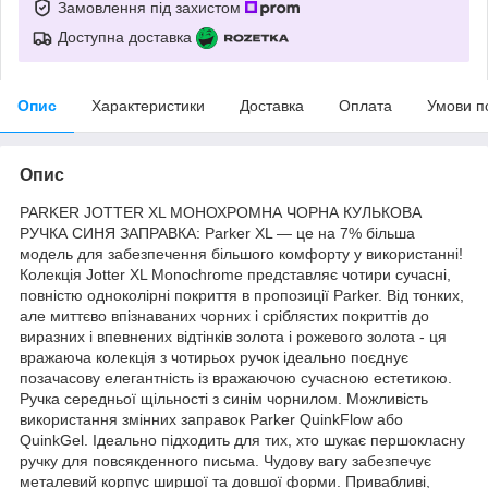
Замовлення під захистом
Доступна доставка
Опис
Характеристики
Доставка
Оплата
Умови п
Опис
PARKER JOTTER XL МОНОХРОМНА ЧОРНА КУЛЬКОВА
РУЧКА СИНЯ ЗАПРАВКА: Parker XL — це на 7% більша
модель для забезпечення більшого комфорту у використанні!
Колекція Jotter XL Monochrome представляє чотири сучасні,
повністю одноколірні покриття в пропозиції Parker. Від тонких,
але миттєво впізнаваних чорних і сріблястих покриттів до
виразних і впевнених відтінків золота і рожевого золота - ця
вражаюча колекція з чотирьох ручок ідеально поєднує
позачасову елегантність із вражаючою сучасною естетикою.
Ручка середньої щільності з синім чорнилом. Можливість
використання змінних заправок Parker QuinkFlow або
QuinkGel. Ідеально підходить для тих, хто шукає першокласну
ручку для повсякденного письма. Чудову вагу забезпечує
металевий корпус ширшої та довшої форми. Привабливі,