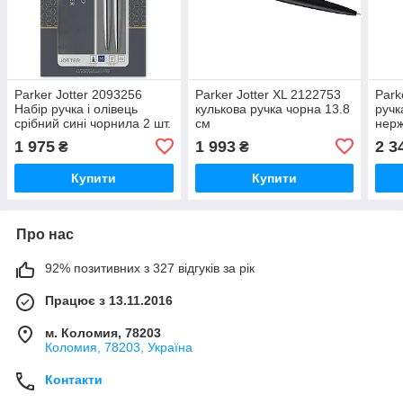
Parker Jotter 2093256
Parker Jotter XL 2122753
Park
Набір ручка і олівець
кулькова ручка чорна 13.8
ручк
срібний сині чорнила 2 шт.
см
нерж
в чо
1 975
1 993
2 3
₴
₴
Купити
Купити
Про нас
92% позитивних з 327 відгуків за рік
Працює з 13.11.2016
м. Коломия, 78203
Коломия, 78203, Україна
Контакти