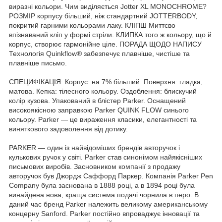
виразні кольори. Чим виділяється Jotter XL MONOCHROME?
РОЗМІР корпусу більший, ніж стандартний JOTTERBODY,
покритий гарними кольорами лаку. КЛІПШ Миттєво
впізнаваний кліп у формі стріли. КЛИПКА того ж кольору, що й
корпус, створює гармонійне ціле. ПОРАДА ЩОДО НАПИСУ
Технологія Quinkflow® забезпечує плавніше, чистіше та
плавніше письмо.
СПЕЦИФІКАЦІЯ: Корпус: на 7% більший. Поверхня: гладка,
матова. Кепка: тілесного кольору. Оздоблення: блискучий
колір кузова. Упакований в блістер Parker. Оснащений
високоякісною заправкою Parker QUINK FLOW синього
кольору. Parker — це вираження класики, елегантності та
виняткового задоволення від дотику.
PARKER — один із найвідоміших брендів авторучок і
кулькових ручок у світі. Parker став синонімом найякісніших
письмових виробів. Засновником компанії з продажу
авторучок був Джордж Саффорд Паркер. Компанія Parker Pen
Company була заснована в 1888 році, а в 1894 році була
винайдена нова, краща система подачі чорнила в перо. В
даний час бренд Parker належить великому американському
концерну Sanford. Parker постійно впроваджує інновації та