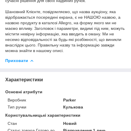
сучасні рішення для своїх надійних ручок.
Шановний Клієнте, повідомляємо, що назва аукціону, яка
відображається посередині екрана, є не НАШОЮ назвою, а
назвою продукту в каталозі Allegro, на форму якого ми не
маємо впливу. Заголовок і параметри, видимі під ним, можуть
містити невірну інформацію, яка вводить в оману. Ми не
несемо відповідальності за будь-які розбіжності, що виникли
внаслідок цього. Правильну назву та інформацію завжди
можна знайти в нашому описі.
Приховати
Характеристики
Основні атрибути
Виробник
Parker
Тип ручки
Кулькова
Користувальницькі характеристики
Стан
Новий
Статус товара Готово до
Відправлення 1 день