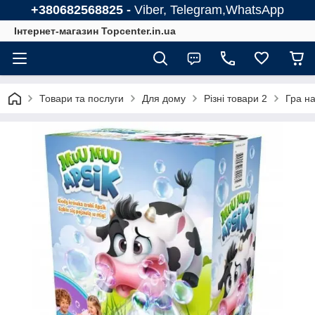
+380682568825 -
Viber, Telegram,WhatsApp
Інтернет-магазин Topcenter.in.ua
Товари та послуги
Для дому
Різні товари 2
Гра на