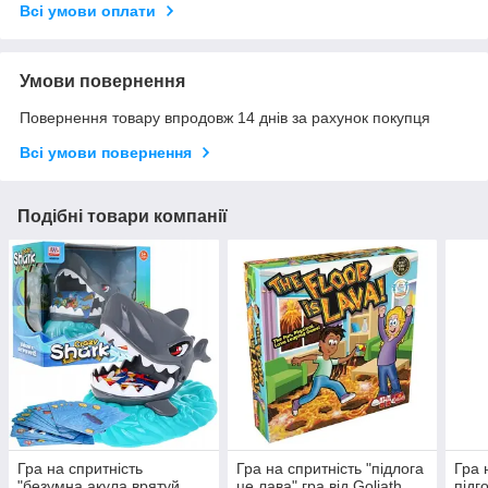
Всі умови оплати
Умови повернення
Повернення товару впродовж 14 днів за рахунок покупця
Всі умови повернення
Подібні товари компанії
Гра на спритність
Гра на спритність "підлога
Гра 
"безумна акула врятуй
це лава" гра від Goliath
підг