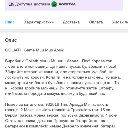
Доступна доставка
Опис
Характеристики
Доставка
Оплата
Умови п
Опис
GOLIATH Game Muu Muu Apsik
Виробник: Goliath Muuu Muuuuu Ааааа.. Пес! Корова так
любить їсти конюшину, що навіть пускає бульбашки з носа!
Збирайте жетони конюшини, але стережіться кульбаб, які
лоскочуть ніс корови. Коли ти їй на голову натиснеш, то вона,
може, трохи чи багато бульбашок носом пускає, а що ж... Та
ні, корова зробила млинець! Ви отримуєте жетон штрафу,
який можна передати комусь іншому в будь-який час.
Номер за каталогом: 932018 Тип: Аркада Мін. кількість
гравців: 2 Макс. кількість гравців: 4 Тривалість гри: 15 хв.
Версія: базова мовна версія: польська Вікові вимоги: 4 роки
Стать: хлопчики, дівчатка Продукт на батарейках: так
Батарейки в комплекті: немає Джерело живлення: батареї