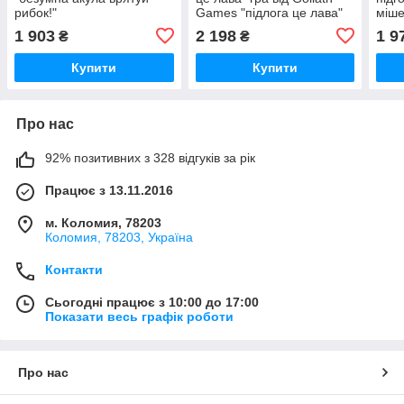
рибок!"
Games "підлога це лава"
міше
культова рухлива гра для
1 903
2 198
1 9
₴
₴
дітей від +5 років
Купити
Купити
Про нас
92% позитивних з 328 відгуків за рік
Працює з 13.11.2016
м. Коломия, 78203
Коломия, 78203, Україна
Контакти
Сьогодні працює з 10:00 до 17:00
Показати весь графік роботи
Про нас