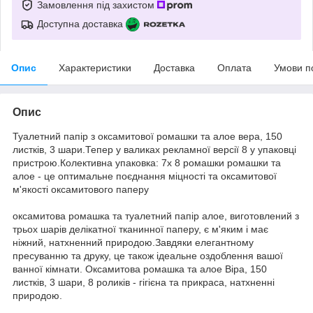
Замовлення під захистом
Доступна доставка
Опис
Характеристики
Доставка
Оплата
Умови п
Опис
Туалетний папір з оксамитової ромашки та алое вера, 150
листків, 3 шари.Тепер у валиках рекламної версії 8 у упаковці
пристрою.Колективна упаковка: 7x 8 ромашки ромашки та
алое - це оптимальне поєднання міцності та оксамитової
м'якості оксамитового паперу
оксамитова ромашка та туалетний папір алое, виготовлений з
трьох шарів делікатної тканинної паперу, є м'яким і має
ніжний, натхненний природою.Завдяки елегантному
пресуванню та друку, це також ідеальне оздоблення вашої
ванної кімнати. Оксамитова ромашка та алое Віра, 150
листків, 3 шари, 8 роликів - гігієна та прикраса, натхненні
природою.