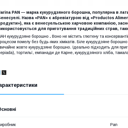
arina PAN — марка кукурудзяного борошна, популярна в лат
енесуелі. Назва «PAN» є абревіатурою від «Productos Alimen
родукти»), яка є венесуельською харчовою компанією, засн
икористовується для приготування традиційних страв, таких
АН кукурудзяне борошно
.
Воно не містить глютену та консервант
роцесом помелу без будь-яких хімікатів. Біле кукурудзяне борошн
вичайне жовте кукурудзяне борошно. Ідеально підходить для пригот
epiada), тортильї, емпанади де Карне, кукурудзяного хліба, тамал
арактеристики
Основні
иробник
Pan