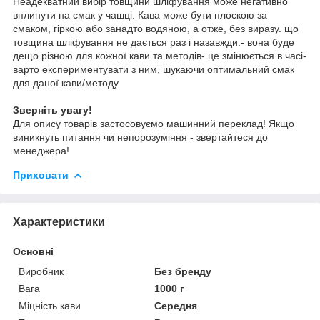
Неадекватний вибір товщини шліфування може негативно
вплинути на смак у чашці. Кава може бути плоскою за
смаком, гіркою або занадто водяною, а отже, без виразу. що
товщина шліфування не дається раз і назавжди:- вона буде
дещо різною для кожної кави та методів- це змінюється в часі-
варто експериментувати з ним, шукаючи оптимальний смак
для даної кави/методу
Зверніть увагу!
Для опису товарів застосовуємо машинний переклад! Якщо
виникнуть питання чи непорозуміння - звертайтеся до
менеджера!
Приховати
Характеристики
Основні
Виробник
Без бренду
Вага
1000 г
Міцність кави
Середня