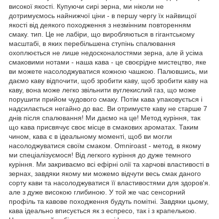
високої якості. Купуючи сирі зерна, ми ніколи не
дотримуємось найнижчої ціни - в першу чергу їх найвищої
якості від деякого походження з незмінним повторенням
смаку. тип. Це не лабіри, що виробляються в гігантському
масштабі, в яких перебільшена ступінь спалювання
охоплюється не лише недосконалостями зерна, але й усіма
смаковими нотами - наша кава - це своєрідне мистецтво, яке
ви можете насолоджуватися кожною чашкою. Палювшись, ми
даємо каву відпочити, щоб зробити каву, щоб зробити каву на
каву, вона може легко звільнити вуглекислий газ, що може
порушити прийом чудового смаку. Потім кава упаковується і
надсилається негайно до вас. Ви отримуєте каву не старше 7
днів після спалювання! Ми даємо на це! Метод куріння, так
що кава присвячує своє місце в смакових ароматах. Таким
чином, кава є в ідеальному моменті, щоб ви могли
насолоджуватися своїм смаком. Omniroast - метод, в якому
ми спеціалізуємося! Від легкого куріння до дуже темного
куріння. Ми закриваємо всі ефірні олії та харчові властивості в
зернах, завдяки якому ми можемо відчути весь смак даного
сорту кави та насолоджуватися її властивостями для здоров'я.
але з дуже високою глибиною. У той же час сенсорний
профіль та кавове походження будуть помітні. Завдяки цьому,
кава ідеально вписується як з еспресо, так і з крапелькою.