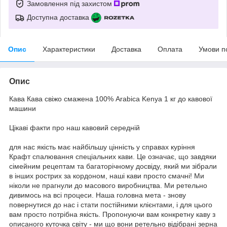
Замовлення під захистом
Доступна доставка
Опис
Характеристики
Доставка
Оплата
Умови п
Опис
Кава Кава свіжо смажена 100% Arabica Kenya 1 кг до кавової
машини
Цікаві факти про наш кавовий середній
для нас якість має найбільшу цінність у справах куріння
Крафт спалювання спеціальних кави. Це означає, що завдяки
сімейним рецептам та багаторічному досвіду, який ми зібрали
в інших рострих за кордоном, наші кави просто смачні! Ми
ніколи не прагнули до масового виробництва. Ми ретельно
дивимось на всі процеси. Наша головна мета - знову
повернутися до нас і стати постійними клієнтами, і для цього
вам просто потрібна якість. Пропонуючи вам конкретну каву з
описаного куточка світу - ми що вони ретельно відібрані зерна