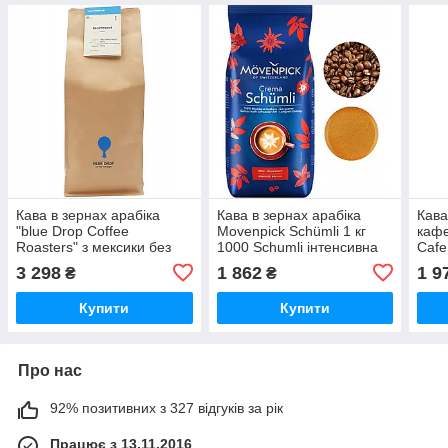
Кава в зернах арабіка
Кава в зернах арабіка
Кава
"blue Drop Coffee
Movenpick Schümli 1 кг
кафе
Roasters" з мексики без
1000 Schumli інтенсивна
Cafe
кофеїну 1000 г
1кг
1000
3 298
1 862
1 9
₴
₴
безкофеїнна 100% 1 кг
свіжо-обсмажена для
Купити
Купити
кавоварки
Про нас
92% позитивних з 327 відгуків за рік
Працює з 13.11.2016