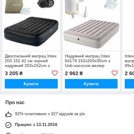
Двоспальний матрац Intex
Надувний матрац Intex
Inte
203 152 42 см чорний
64179 152x203x30cm з
матр
надувний 203x152cm з
Usb-насосом велюр
99x1
насосом
203x152 +
велю
3 205
2 962
2 6
₴
₴
Купити
Купити
Про нас
92% позитивних з 327 відгуків за рік
Працює з 13.11.2016