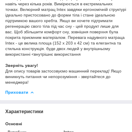
навіть через кілька років. Вимірюється в екстремальних
точках. Велюрний матрац Intex завдяки ергономічній структурі
ідеально пристосовано до форми тіла і стане ідеальною
підтримкою вашого хребта. Якщо ви хочете підтримати
регенерацію свого тіла під час сну - цей продукт лише для
вас. Щоб збільшити комфорт сну, зовнішня поверхня була
покрита приємним матеріалом. Перевага надувного матраца
Intex - це велика площа (152 х 203 х 42 см) та елегантна та
стильна конструкція. буде двох людей у внутрішньому
використанні <внутрішнє використання
Зверніть увагу!
Для опису товарів застосовуємо машинний переклад! Якщо
виникнуть питання чи непорозуміння - звертайтеся до
менеджера!
Приховати
Характеристики
Основні
Виробник
Intex