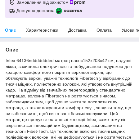
Замовлення під захистом
Доступна доставка
Опис
Характеристики
Доставка
Оплата
Умови п
Опис
Intex 64136nddddddded матрац насос152x203x42 см, надувні
ліжка, захищена електричною та побудованою подушкою для
кращого комфортного покриття верхньої верхні, що
обтяжують верхні, уважні технології Fibertech у відібраних до
тисяч міцних, поліестерних волокон, які утворюють внутрішній
кадр. На відміну від звичайних перегородків у стандартних
матрацах, волокна Fibertech не розтягуються з часом,
забезпечуючи тим, щоб довше життя та посилити силу
матраца, а також покращити комфорт сну. , завдяки тому, що
ви забезпечите, щоб ви та ваші близькі заслужили. Цей
матрац-це продукт з останньої колекції Intex, саме тому він
відрізняється інноваційним будівництвом, заснованим на
технології Fibet-Tech. Ця технологія включає тисячі міцних
поліефірних волокон, які не деформуються і не розтягуються