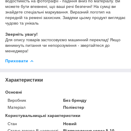
водостійкість на фотографії - падіння вниз по матеріалу. Ви
можете бути впевнені, що ваші речі безпечні! На сумці ви
знайдете спеціальні маркування. Виразний логотип на
передній та ремені захисник. Завдяки цьому продукт виглядає
чудово та унікаль
Зверніть увагу!
Для опису товарів застосовуємо машинний переклад! Якщо
виникнуть питання чи непорозуміння - звертайтеся до
менеджера!
Приховати
Характеристики
Основні
Виробник
Без бренду
Матеріал
Поліестер
Користувальницькі характеристики
Стан
Новий
Статус товара В наявності
Відправлення через 5-10