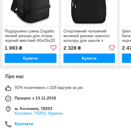
Подорожна сумка Zagatto
Спортивний чоловічий
Шкіл
легкий рюкзак для літака
великий рюкзак чорного
бага
чорний вмісткий 40x25x20
кольору для школи з
чорн
Ryanair Wizzair ручний
місцем для ноутбука 16"
чоло
1 993
2 328
2 4
₴
₴
багаж
Zagatto
спор
Купити
Купити
Про нас
92% позитивних з 328 відгуків за рік
Працює з 13.11.2016
м. Коломия, 78203
Коломия, 78203, Україна
Контакти