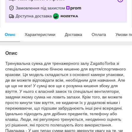
Замовлення під захистом
Доступна доставка
Опис
Характеристики
Доставка
Оплата
Умови п
Опис
Тренувальна сумка для тренажерного залу ZagattoTorba зі
спеціальною окремою бічною кишеню для взуття/спортивного
кракови. Ця модель складається з основної камери упаковки,
де ви можете відповідати всім, необхідним для навчання. Але
це ще не все! У сумці все ще є розумна кишеня збоку для
взуття. У нього є власний замок та спеціальні вентилятори,
завдяки якому сумка не ловить запахи. Крім того, ви можете
просто кинути там взуття, не кидаючи їх у додаткові мішки і
переживаючи, що підошви забруднюють інші речі всередині.
Ідеально підходить для дрібних предметів, телефону або
клавіш. Люди, які регулярно тренуються, неодмінно оцінять
усі рішення, які просто полегшують його використання.
Підкладка - У цих типах сумки варто звернути увагу на те, чи