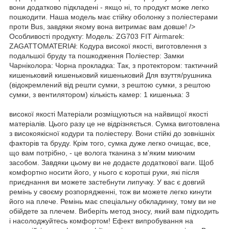
вони додатково підкладені - якщо ні, то продукт може легко
пошкодити. Наша модель має стійку оболонку з поліестерами
проти Bus, завдяки якому вона витримає вам довше! />
Особливості продукту: Модель: ZG703 FIT Airmarek:
ZAGATTOMATERIAł: Кодура високої якості, виготовлення з
подальшої бруду та пошкодження Поліестер: Замки
Чарніколора: Чорна прокладка: Так, з протектором: тактичний
кишеньковий кишеньковий кишеньковий Для взуття/рушника
(відокремлений від решти сумки, з рештою сумки, з рештою
сумки, з вентилятором) кількість камер: 1 кишенька: 3
високої якості Матеріали розміщуються на найвищої якості
матеріалів. Цього разу це не відрізняється. Сумка виготовлена
з високоякісної кодури та поліестеру. Вони стійкі до зовнішніх
факторів та бруду. Крім того, сумка дуже легко очищає, все,
що вам потрібно, - це волога тканина з м'яким миючим
засобом. Завдяки цьому ви не додаєте додаткової ваги. Щоб
комфортно носити його, у нього є коротші руки, які після
приєднання ви можете застебнути липучку. У вас є довгий
ремінь у своєму розпорядженні, тож ви можете легко кинути
його на плече. Ремінь має спеціальну обкладинку, тому ви не
обійдете за плечем. Виберіть метод зносу, який вам підходить
і насолоджуйтесь комфортом! Ефект випробування на