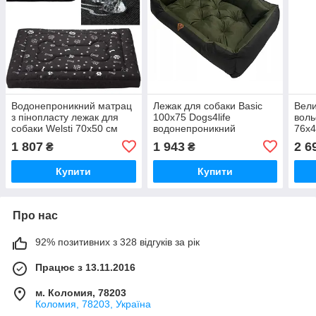
Водонепроникний матрац
Лежак для собаки Basic
Вели
з пінопласту лежак для
100x75 Dogs4life
воль
собаки Welsti 70x50 см
водонепроникний
76x
1 807
1 943
2 6
₴
₴
Купити
Купити
Про нас
92% позитивних з 328 відгуків за рік
Працює з 13.11.2016
м. Коломия, 78203
Коломия, 78203, Україна