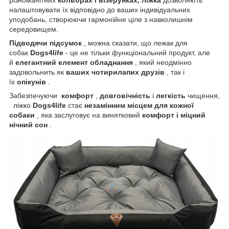
налаштовувати їх відповідно до ваших індивідуальних
уподобань, створюючи гармонійне ціле з навколишнім
середовищем.
Підводячи підсумок
, можна сказати, що лежак для
собак
Dogs4life
- це не тільки функціональний продукт, але
й
елегантний елемент обладнання
, який неодмінно
задовольнить як
ваших чотирилапих друзів
, так і
їх
опікунів
.
Забезпечуючи
комфорт
,
довговічність
і
легкість
чищення,
ліжко
Dogs4life
стає
незамінним місцем для кожної
собаки
, яка заслуговує на винятковий
комфорт і міцний
нічний сон
.