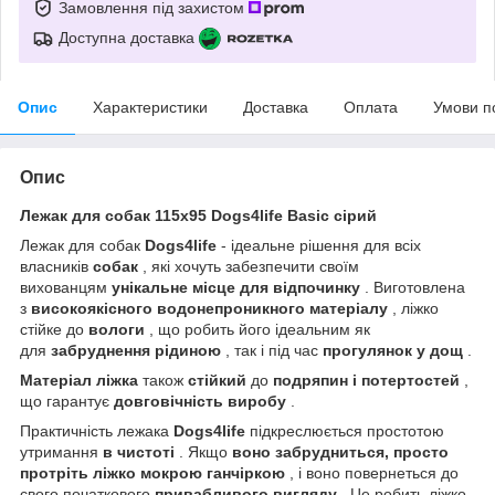
Замовлення під захистом
Доступна доставка
Опис
Характеристики
Доставка
Оплата
Умови п
Опис
Лежак для собак 115х95 Dogs4life Basic сірий
Лежак для собак
Dogs4life
- ідеальне рішення для всіх
власників
собак
, які хочуть забезпечити своїм
вихованцям
унікальне місце для відпочинку
. Виготовлена
з
високоякісного водонепроникного матеріалу
, ліжко
стійке до
вологи
, що робить його ідеальним як
для
забруднення рідиною
, так і під час
прогулянок у дощ
.
Матеріал ліжка
також
стійкий
до
подряпин і потертостей
,
що гарантує
довговічність виробу
.
Практичність лежака
Dogs4life
підкреслюється простотою
утримання
в чистоті
. Якщо
воно забрудниться, просто
протріть ліжко мокрою ганчіркою
, і воно повернеться до
свого початкового
привабливого вигляду
. Це робить ліжко