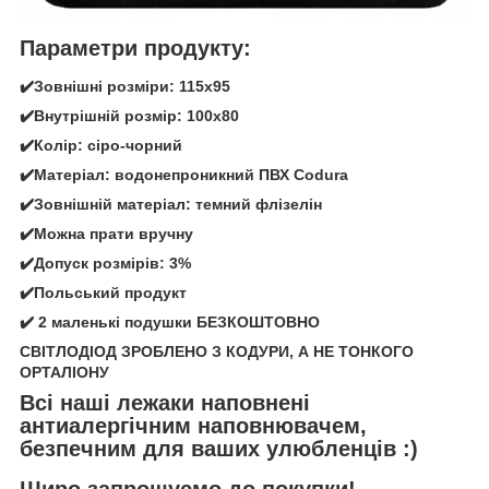
Параметри продукту:
✔️Зовнішні розміри: 115х95
✔️Внутрішній розмір: 100х80
✔️Колір: сіро-чорний
✔️Матеріал: водонепроникний ПВХ Codura
✔️Зовнішній матеріал: темний флізелін
✔️Можна прати вручну
✔️Допуск розмірів: 3%
✔️Польський продукт
✔️ 2 маленькі подушки БЕЗКОШТОВНО
СВІТЛОДІОД ЗРОБЛЕНО З КОДУРИ, А НЕ ТОНКОГО
ОРТАЛІОНУ
Всі наші лежаки наповнені
антиалергічним наповнювачем,
безпечним для ваших улюбленців :)