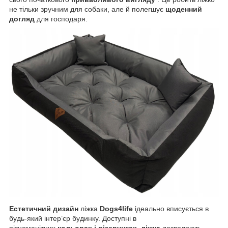
не тільки зручним для собаки, але й полегшує
щоденний
догляд
для господаря.
Естетичний дизайн
ліжка
Dogs4life
ідеально вписується в
будь-який інтер’єр будинку. Доступні в
різноманітних
кольорах і візерунках, ліжка
дозволяють